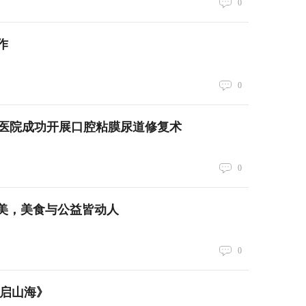
0
作
0
医院成功开展口腔粘膜尿道修复术
0
美，美食与公益皆动人
0
智启山海》