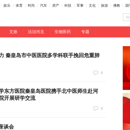
娱乐
体育
时尚
汽车
房产
科技
军事
文化
旅游
佛教
国
站
文旅
法治河北
生物医药
专题
力 秦皇岛市中医医院多学科联手挽回危重肺
0
学东方医院秦皇岛医院携手北中医师生赴河
院开展研学交流
0
座谈会