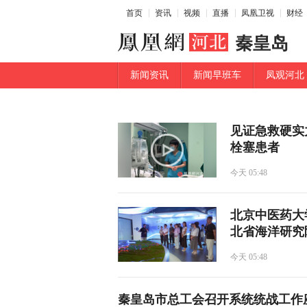
首页
资讯
视频
直播
凤凰卫视
财经
秦皇岛
新闻资讯
新闻早班车
凤观河北
见证急救硬实
栓塞患者
今天 05:48
北京中医药大
北省海洋研究
今天 05:48
秦皇岛市总工会召开系统统战工作