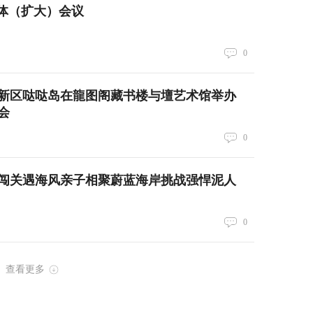
体（扩大）会议
0
新区哒哒岛在龍图阁藏书楼与壇艺术馆举办
会
0
闯关遇海风亲子相聚蔚蓝海岸挑战强悍泥人
0
查看更多