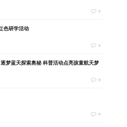
0
红色研学活动
0
:逐梦蓝天探索奥秘 科普活动点亮孩童航天梦
0
0