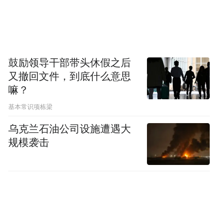
乡区等地全面推行智慧透明收购模式，实行
扦检分离、扫码溯源，样品全程二维码追
踪，杜绝“人情粮”。
鼓励领导干部带头休假之后
当前，全省夏粮收购进展顺利，各类主体入
又撤回文件，到底什么意思
市积极，价格平稳、秩序井然。下一步，全
嘛？
省粮食和物资储备部门将继续引导加工企
基本常识项栋梁
业、储备企业均衡收粮，牢牢守住农民“种粮
乌克兰石油公司设施遭遇大
卖得出”的底线，让好粮卖出好价钱。
规模袭击