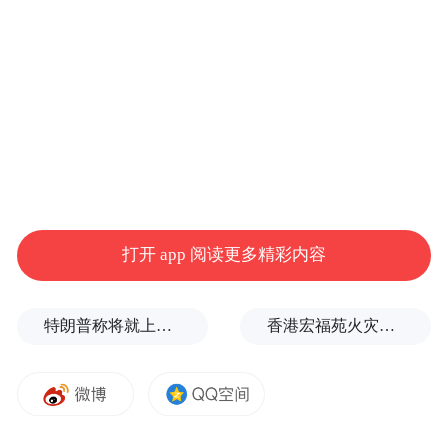
小麦能卖出好价钱，也离不开收购服务的同
步跟进。在安平县省级粮食储备库，自6月18
日开秤以来，1.5万吨省级储备小麦轮入任务
仅用20天便接近完成。该储备库总经理张海
涛介绍，依托“一卡通”智慧冀粮系统，售粮
车辆从入门登记、扦样化验到过磅卸车、结
算离库实现全流程信息化。为让粮食尽快归
仓，库点将作业时间从早7时一直延长到晚8
打开 app 阅读更多精彩内容
时，中午不停秤、不停卸。同时，库点细化
服务措施，免费为售粮群众提供饮用水和防
特朗普称将就上诉法院涉白宫宴会厅项目裁决提起上诉
香港宏福苑火灾跨部门调查最终报告：大火或由烟头引起
暑药品，并安排专人疏导交通、维持现场秩
序，统筹抓好作业效率与生产安全。
为了让农民卖“明白粮”“放心粮”，邯郸市肥