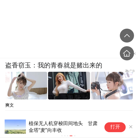
盗香窃玉：我的青春就是赌出来的
爽文
植保无人机穿梭田间地头 甘肃
打开
金塔“麦”向丰收