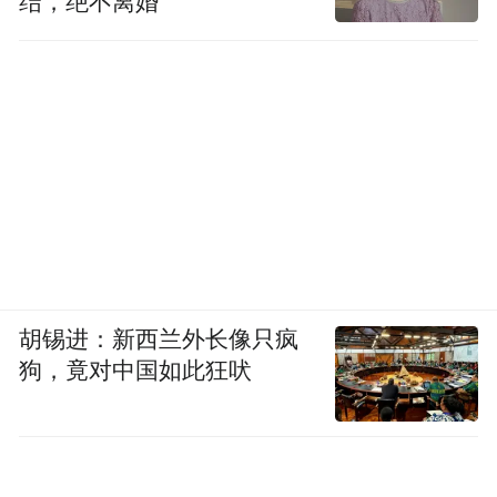
结，绝不离婚
胡锡进：新西兰外长像只疯
狗，竟对中国如此狂吠