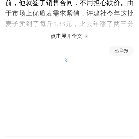
前，他就签了销售合同，不用担心跌价。由
于市场上优质麦需求紧俏，许建社今年这批
麦子卖到了每斤1.33元，比去年涨了两三分
钱。
点击展开全文
举报
订单农业不仅给种粮收益上了“保险”，也让
农民种粮底气更足。今年许建社收获的八成
原粮直供大型加工企业，从前期预约到结算
开票全部线上搞定，省心又划算。
当前，全省3400多万亩小麦已顺利收获、颗
粒归仓。从目前实收实测情况看，今年夏粮
预计再获丰收。