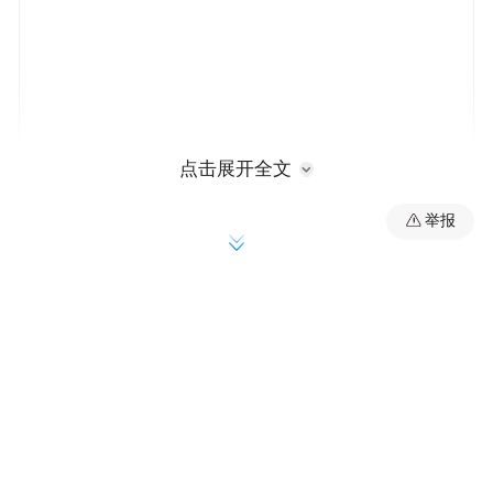
点击展开全文
举报
咬断降压药为啥这么危险？
张女士服用咬断的药物后为什么会昏迷？这
是因为，张女士所服用的药物为硝苯地平控
释片，是一种特殊剂型的降压药。控制剂型
的制剂工艺可以使药物有效成分以恒定的速
度缓慢释放，服用一次药物也能达到持续的
药效。