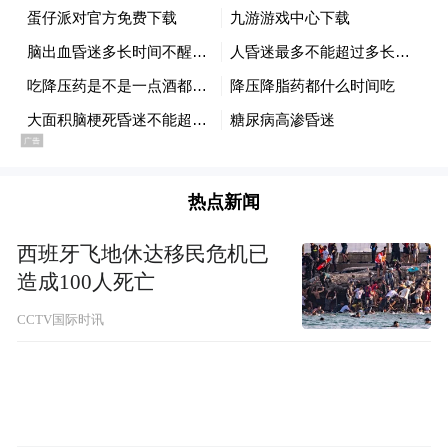
一般来说，没有特殊说明的普通片剂是可以
掰开服用的，也可研磨成粉通过鼻饲用药。
这类药片通常会采用容易分割的材料，确保
药物均匀分布在整片之中。
有些药片中间设计了一字或十字的刻痕，可
热点新闻
以按照刻痕掰开服用。如果药物无刻痕，不
西班牙飞地休达移民危机已
建议用手掰、牙咬等手段掰开，这样难以控
造成100人死亡
制剂量，还会存在误伤风险。建议使用专用
CCTV国际时讯
的“切药盒”进行分药。
另外，还有些药品要求嚼碎服用，比如助消
化的乳酸菌素和干酵母、抗酸药硫糖铝、铝