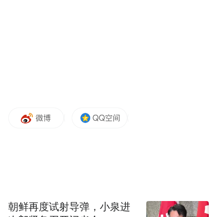
控释剂型 前面提到，控释制剂的工艺可以使
药品的有效成分在人体内缓慢释放，从而长
时间维持药效，减少服药次数。因此，控释
片必须整片吞服，不可掰开、碾碎或咀嚼。
缓释剂型 虽然缓释片和控释片的制剂工艺不
同，但它们的目的是一致的，都是为了使药
物能在体内缓慢释放。
通常来说，缓释片同样需要整片吞服，不可
掰开或研磨服用。不过，部分缓释片的设计
可以掰开，比如美托洛尔缓释片，可以沿刻
痕掰开服用，具体应根据药物说明书或医嘱
朝鲜再度试射导弹，小泉进
来服用。