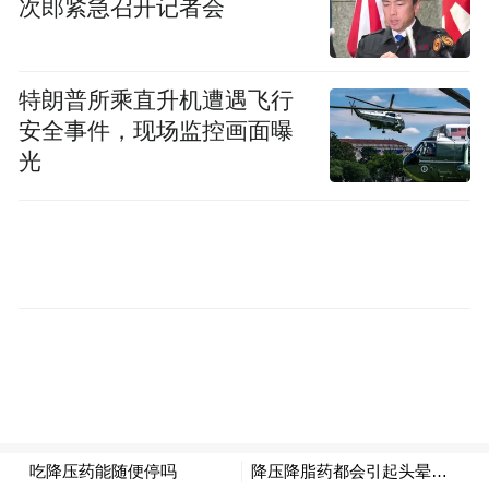
次郎紧急召开记者会
肠溶剂型 这种剂型是给片剂加了一层“肠溶
衣”，目的是避免药物在胃部过早释放，在进
特朗普所乘直升机遭遇飞行
入肠道后才能被吸收起效。如果掰开服用，
安全事件，现场监控画面曝
药物可能会受到胃酸等影响而失效，还有可
光
能刺激胃黏膜，引起不适。
泡腾片剂型 该剂型含有泡腾崩解剂，遇水后
会产生大量二氧化碳，必须用冷水或温开水
溶解，等气泡完全消失后再服用，严禁吞服
或含服，也不能掰开服药，否则可能引起窒
息或者胃穿孔。
可掰开服用药品“白名单”