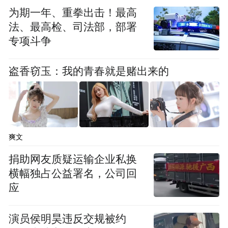
碳酸镁等，嚼碎服用可以使药物尽快释放，
为期一年、重拳出击！最高
发挥作用。
法、最高检、司法部，部署
专项斗争
文/刘健（北京大学人民医院）
盗香窃玉：我的青春就是赌出来的
“特别声明：以上作品内容(包括在内的视频、图片或音
频)为凤凰网旗下自媒体平台“大风号”用户上传并发
布，本平台仅提供信息存储空间服务。
Notice: The content above (including the videos,
pictures and audios if any) is uploaded and posted
爽文
by the user of Dafeng Hao, which is a social media
platform and merely provides information storage
捐助网友质疑运输企业私换
space services.”
横幅独占公益署名，公司回
应
演员侯明昊违反交规被约