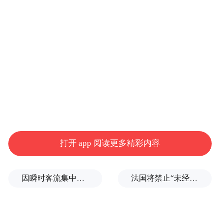
这种控释剂型的降压药如果被咬碎、掰开或
研磨服用，有效药物成分就会快速释放，导
致血压急剧下降，出现头晕、心悸等不良反
应，甚至会增加心血管事件的风险。
这四个药品剂型不能轻易掰
药品能否掰开或者研磨成粉末服用，主要取
打开 app 阅读更多精彩内容
决于药物剂型。因此，大家日常需重视用药
安全，服用药物应该仔细查看说明书，并且
因瞬时客流集中致部分观众入场受阻，浙江省博物馆致歉
法国将禁止“未经同意的电话营销”，违者或被罚数万至数十万欧元
遵照医嘱服用。临床上，不能掰开服用的常
见剂型有：