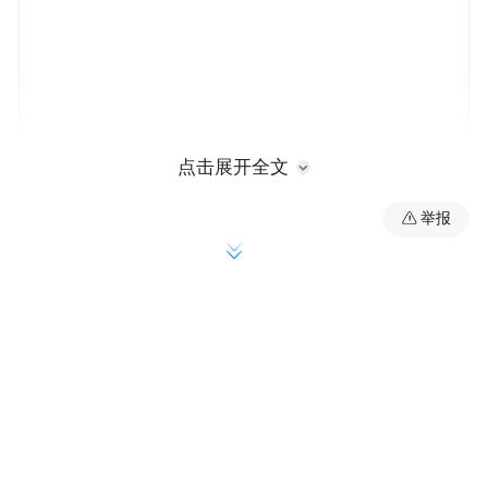
点击展开全文
相较于纸质包车牌，电子包车牌彻底破解了
举报
纸质包车牌申领程序复杂、使用成本高等痛
点，政务服务效能与企业运营效率实现双向
提升。包车经营者无需线下跑动，只需在省
级包车管理系统提交备案申请，审核通过后
系统会自动生成电子包车牌，经营者可直接
下载保存使用，真正实现办事“零跑腿”、服
务“不打烊”。