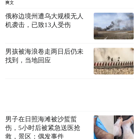
爽文
俄称边境州遭乌大规模无人
机袭击，已致13人受伤
男孩被海浪卷走两日后仍未
找到，当地回应
男子在日照海滩被沙蜇蜇
伤，5小时后被紧急送医抢
救，景区：偶发事件