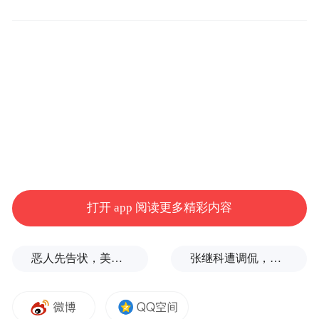
驾驶员通过手机终端即可随时出示电子包车
牌。社会公众、执法人员扫描电子包车牌上
的二维码，就可直接获取电子包车牌详细内
容，也可登录“道路运政一网通办”小程序或
“河北交通”公众号查询核验电子包车牌信
息，有效防范违规经营，让乘客出行更加安
心。
打开 app 阅读更多精彩内容
“特别声明：以上作品内容(包括在内的视频、图片或音
频)为凤凰网旗下自媒体平台“大风号”用户上传并发
布，本平台仅提供信息存储空间服务。
恶人先告状，美方就黄岩岛污蔑中方
张继科遭调侃，这项“自虐”赛事在中国火了
Notice: The content above (including the videos,
pictures and audios if any) is uploaded and posted
by the user of Dafeng Hao, which is a social media
platform and merely provides information storage