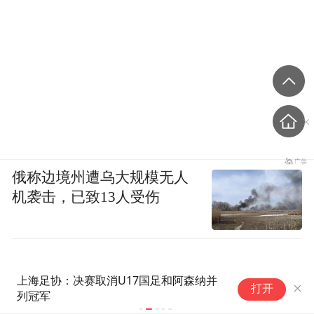
俄称边境州遭乌大规模无人
机袭击，已致13人受伤
邮报：格瓦扮演马雷斯卡战术关
阿
打开
键角色，训练时二人常单独交流
益