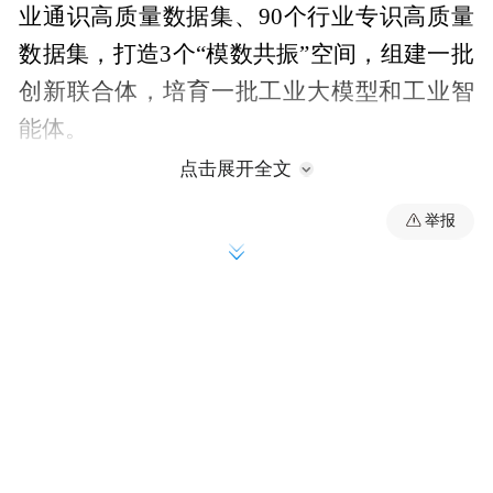
业通识高质量数据集、90个行业专识高质量
数据集，打造3个“模数共振”空间，组建一批
创新联合体，培育一批工业大模型和工业智
能体。
点击展开全文
“构建行业通识数据集和行业模型，为行业智
举报
能化转型提供共性底座。”省工信厅软件产业
处处长李剑表示，他们将结合各市优势，选
取3个以上重点行业确定行动范围。分行业梳
理行业内数据资源，提炼形成行业通识高质
量数据集。基于行业通识数据集，聚焦行业
内人工智能应用的痛点，研发能够掌握行业
技术机理、服务行业共性应用场景的行业模
型，并在符合法律政策、保障安全要求的前