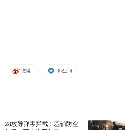
务之一。
李剑介绍，各市选择第三方中立机构或龙头
企业作为建设运营主体，打造“模数共振”空
间。具体为研发一套能够承载跨主体数据汇
聚和模型训练的软硬件基础设施，建立一套
能够实现跨主体数据协同、模型共建、责任
划分、安全保障的管理机制，使得“模数共
振”空间具备跨主体数据可信贯通、模型协同
训练与安全合规应用的能力。鼓励“模数共
振”空间与国家数据基础设施互联互通，实现
多主体数据高效可信流通，赋能模型训练、
智能体研发和应用，逐步打造为“智能体工
28枚导弹零拦截！基辅防空
厂”。