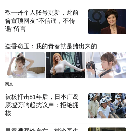
敬一丹个人账号更新，此前
曾置顶网友“不信谣，不传
谣”留言
盗香窃玉：我的青春就是赌出来的
爽文
被核打击81年后，日本广岛
废墟旁响起抗议声：拒绝拥
核
男童遭漏诊身亡，首诊医生