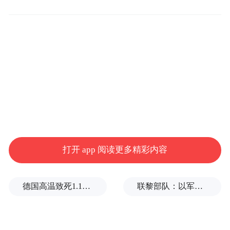
提下，稳妥有序推进应用。
在构建行业专识数据集和特色智能体方面，
河北将围绕所选择的重点行业，梳理、培育
一批应用潜力大、推广范围广、可复制性
强、适合通过人工智能技术改造的细分人工
智能应用场景。针对各高价值场景实现规模
化应用的需要，逐个构建蕴含场景特殊知识
的行业专识高质量数据集，并打造能够符合
打开 app 阅读更多精彩内容
场景特殊应用需要的专用模型或特色智能
体。
德国高温致死1.19万人，为2016年来最高纪录
联黎部队：以军单日向黎发射113枚炮弹
创建“模数共振”空间，是本次行动的重点任