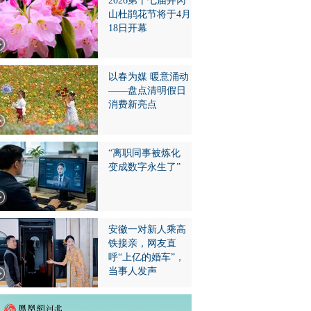
2026第十七届井冈
山杜鹃花节将于4月
18日开幕
以春为媒 暖意涌动
——盘点清明假日
消费新亮点
“离职同事被炼化
变成数字永生了”
安徽一对新人乘高
铁接亲，网友直
呼“上亿的婚车”，
当事人发声