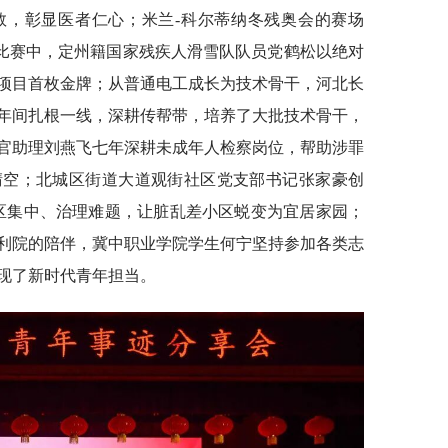
救，彰显医者仁心；米兰-科尔蒂纳冬残奥会的赛场
的比赛中，定州籍国家残疾人滑雪队队员党鹤松以绝对
项目首枚金牌；从普通电工成长为技术骨干，河北长
年间扎根一线，深耕传帮带，培养了大批技术骨干，
官助理刘燕飞七年深耕未成年人检察岗位，帮助涉罪
晴空；北城区街道大道观街社区党支部书记张家豪创
小区集中、治理难题，让脏乱差小区蜕变为宜居家园；
利院的陪伴，冀中职业学院学生何宁坚持参加各类志
现了新时代青年担当。