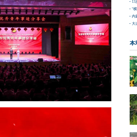
1
“
内
大
本