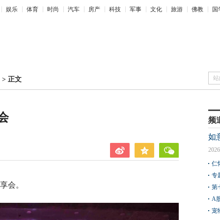
娱乐
体育
时尚
汽车
房产
科技
军事
文化
旅游
佛教
国
站
>
正文
会
频
如
2026
仁
专
分享会。
第
A
宠