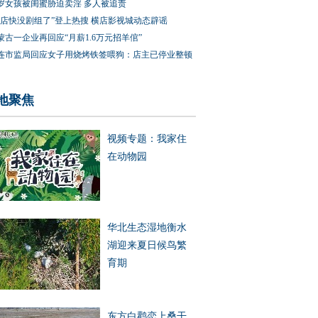
3岁女孩被闺蜜胁迫卖淫 多人被追责
横店快没剧组了”登上热搜 横店影视城动态辟谣
蒙古一企业再回应“月薪1.6万元招羊倌”
连市监局回应女子用烧烤铁签喂狗：店主已停业整顿
地聚焦
视频专题：我家住
在动物园
华北生态湿地衡水
湖迎来夏日候鸟繁
育期
东方白鹳恋上桑干