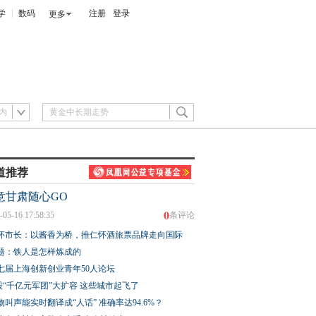
学
数码
注册
登录
更多
内
道推荐
意甘肃随心GO
0
-05-16 17:58:35
条评论
怀市长：以酱香为桥，推仁怀酒旅票品牌走向国际
题：铁人是怎样炼成的
七届上海创新创业青年50人论坛
股“千亿元军团”大扩容 这些城市起飞了
物叫声能实时翻译成“人话” 准确率达94.6%？