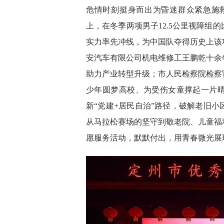
危情时刻挺身而出为昏迷群众紧急施
上，在冬季两项男子12.5公里视障组
实力率先冲线，为中国队夺得历史上该
安汽车有限公司机电维修工王鹏乾十余
助力产业转型升级；市人民检察院检察
少年圆梦高校、为受伤女童撑起一片
新“党建+居民自治”路径，破解老旧
从马拉松赛场的坚守到敬老院、儿童福
愿服务活动，默默付出，用青春微光展