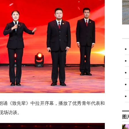
朗诵《致先辈》中拉开序幕，播放了优秀青年代表和
现场访谈。
图