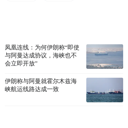
“特别声明：以上作品内容(包括在内的视频、图片或音
频)为凤凰网旗下自媒体平台“大风号”用户上传并发
布，本平台仅提供信息存储空间服务。
Notice: The content above (including the videos,
pictures and audios if any) is uploaded and posted
凤凰连线：为何伊朗称“即使
by the user of Dafeng Hao, which is a social media
platform and merely provides information storage
与阿曼达成协议，海峡也不
space services.”
会立即开放”
伊朗称与阿曼就霍尔木兹海
峡航运线路达成一致