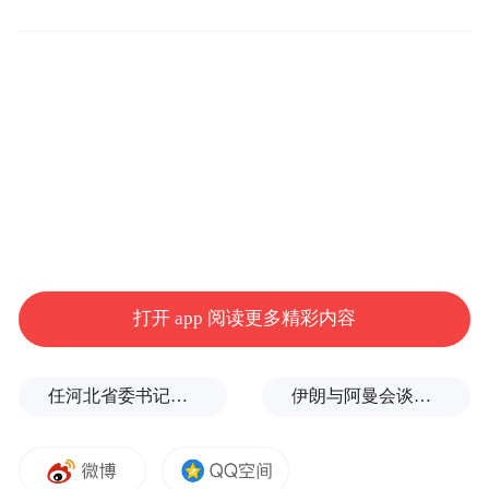
行动中，两部门强化协同联动，建立信息共
享、联合研判、快速处置的高效联动机制。
执法人员采用“定点检查+流动巡查”“明察+暗
访”双结合模式，精准聚焦景区周边、交通枢
纽等游客出行密集重点区域，全面排查整治
安全隐患，确保不留死角、不留盲区，凝聚
起齐抓共管的监管合力。
下一步，市交通运输局将持续深化与市文化
打开 app 阅读更多精彩内容
广电和旅游局的协作配合，健全常态化联合
执法机制，加大旅游客运市场监管力度，对
任河北省委书记后，罗文首次调研
伊朗与阿曼会谈最新细节曝光
各类违法违规行为保持高压严管态势，常态
化推进隐患排查整治，让游客出行更安心、
更放心、更舒心。（来源：定州融媒）