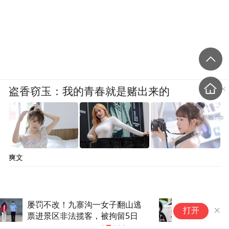
盗香窃玉：我的青春就是赌出来的
爽文
总额超2500万元，上海交通执
俄中选委主
打开
法集中处罚12家网约车平台
全