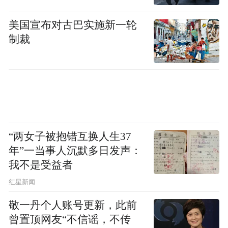
美国宣布对古巴实施新一轮
制裁
立足国内市场，放眼全球布局，当代创研河
北生物技术有限公司主动抢抓外贸发展风
口，积极拓宽国际市场版图。自2024年起，
公司通过了欧盟医疗器械CE注册认证，正式
布局国际站店铺，深耕跨境贸易赛道，借力
“两女子被抱错互换人生37
数字化营销转型与品牌全球化布局，全力开
年”一当事人沉默多日发声：
我不是受益者
拓海外市场；2025年，公司创新开启医疗器
械跨境直播新模式，面向全球采购商、经销
红星新闻
商及医疗机构等，精准展示品牌实力与核心
敬一丹个人账号更新，此前
产品优势，高效挖掘海外优质客源，让中国
曾置顶网友“不信谣，不传