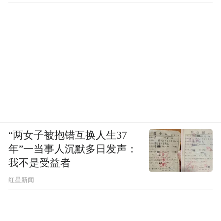
自创立以来，欧创柯亿秉持“严格自律、诚信
自强、福德具足、创立辉煌”的发展理念，以
科技创新为驱动，深耕生物医药细分赛道，
在技术研发、产能建设、市场拓展等方面实
现跨越式增长。
创新是智造升级的内核，人才是企业发展的
“两女子被抱错互换人生37
基石。欧创柯亿始终秉持科研立企、人才兴
年”一当事人沉默多日发声：
企理念，倾力打造专业化、高水准、国际化
我不是受益者
科研专家团队，为智能生产迭代、核心技术
红星新闻
升级、工艺流程优化提供坚实硬核支撑。