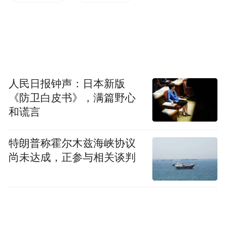
走进北京当代创研生物医药产业园的当代创
研河北生物技术有限公司医疗器械生产车间
人民日报钟声：日本新版
内，工人们正有条不紊地开展医疗床焊接、
《防卫白皮书》，满篇野心
组装作业……一派热火朝天的繁忙景象。
和谎言
据了解，当代创研河北生物技术有限公司是
特朗普称霍尔木兹海峡协议
一家集研发、生产、销售、服务于一体的专
尚未达成，正参与相关谈判
业医疗器械生产企业。该公司依托北京当代
创研生物医药产业园的产业资源与科研优
势，精准聚焦医疗机构临床需求，专注打造
高品质、多功能、智能化医疗床产品，同时