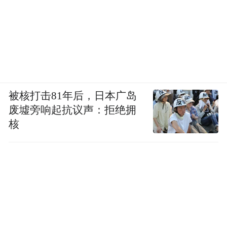
医疗器械产业势头强劲，细胞医疗板块同样
蓄势腾飞，为产业园整体高质量发展持续注
被核打击81年后，日本广岛
入新鲜活力。在欧创柯亿细胞医疗集团（以
废墟旁响起抗议声：拒绝拥
核
下简称“欧创柯亿”）细胞制备中心内，专业
操作人员依托高精尖精密仪器，规范开展内
毒素、革兰氏、流式细胞术表面标志物检
测、细胞周期分析、细胞活率测定、细胞凋
亡检测等多项细胞质量检测流程，全程严谨
把控每一道工艺关口。