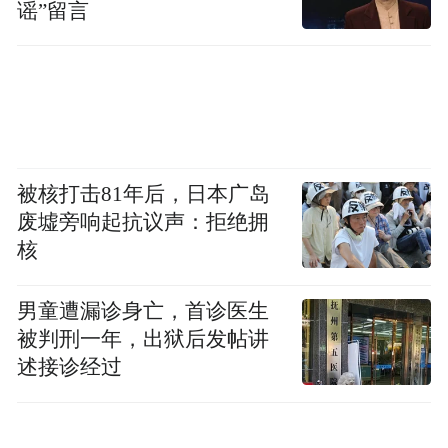
谣”留言
医疗器械走向世界。
“我们依托跨境直播，面向全球B端采购商、
经销商和医疗机构做品牌精准获客与产品展
示。”北京当代创研生物医药产业园负责人王
良楷介绍，从直播整体数据来看，曝光度和
被核打击81年后，日本广岛
专业精准访客进场量都超出预期，在线观众
废墟旁响起抗议声：拒绝拥
大多是行业精准客商，停留和互动质量很
核
高，直播间产品点击、详情跳转转化率表现
良好，数字化营销赋能外贸拓客的优势愈发
男童遭漏诊身亡，首诊医生
被判刑一年，出狱后发帖讲
凸显。
述接诊经过