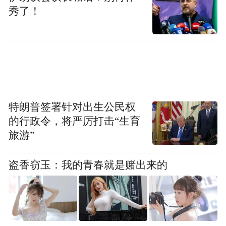
秀了！
经政府部门认定的工业企业研发机构，拥有
一支经验丰富、专业高效的设计研发团队，
通过不断的技术创新、迭代升级，成功研发
出一系列适应不同医疗场景需求的医疗床产
品。该系列产品不仅具备升降、倾斜等基础
功能，更融入了智能控制系统、高强度承重
特朗普签署针对出生公民权
结构等多项先进技术，兼顾实用性、舒适性
的行政令，将严厉打击“生育
与安全性，旨在为患者提供更优质的康复环
旅游”
境，为医护人员提供更便捷的护理支持。
盗香窃玉：我的青春就是赌出来的