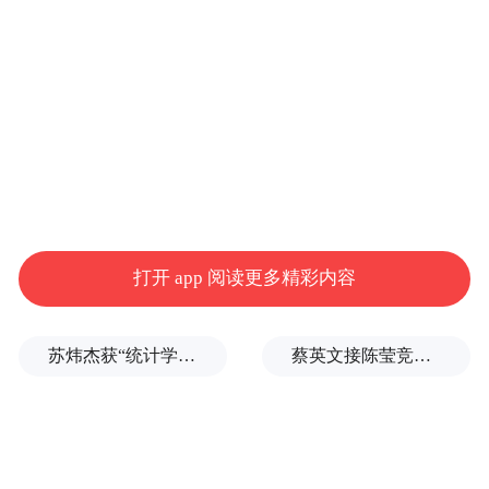
集装箱货轮已有58艘，总载箱位达9.02万
TEU（标准箱），全球班轮公司运力排名第
24位。
依托运力资源优势，合德海运积极拓展集装
箱航线，内贸航线覆盖国内沿海沿江主要港
口，外贸航线通达日本、韩国、泰国、越
南、印度尼西亚、美国等10多个国家20多个
打开 app 阅读更多精彩内容
港口。
苏炜杰获“统计学界的诺贝尔奖”，又是北大数院07级
蔡英文接陈莹竞选总部主委？郭正亮爆玄机：她的谋划是陈其迈
这支日益壮大的河北海运力量，正劈波斩
浪，笃志前行，加速驶向深蓝色海洋。
发挥差异化优势，远洋航线以快制胜