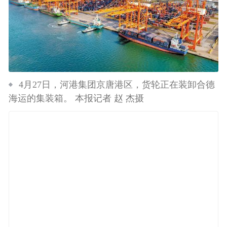
4月27日，河港集团京唐港区，货轮正在装卸合德
海运的集装箱。 本报记者 赵 杰摄