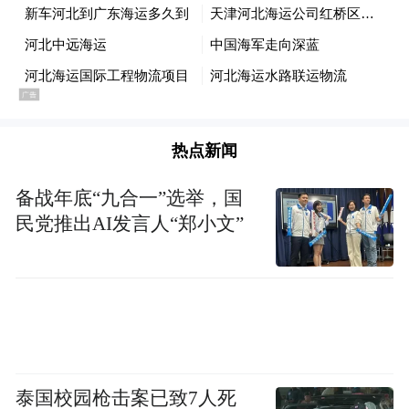
合德海运成立于2005年，是河北港口集团旗
下唐港集团全资控股的航运企业。其全资子
公司合德（香港）国际航运有限公司负责运
营外贸集装箱班轮航线。
热点新闻
美西航线货种多、体量大，但因标准严苛、
备战年底“九合一”选举，国
流程复杂，被称为航运界“天花板”。经过实
民党推出AI发言人“郑小文”
地调研，合德海运决定用快航方式开辟美西
航线。
“要在竞争激烈的航运市场中脱颖而出，就要
发挥差异化优势，以快制胜。”石光磊说，快
航，不仅要船舶航速快，更要压缩航运整体
泰国校园枪击案已致7人死