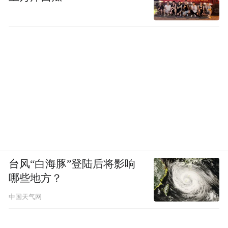
申报、一单贯通”，大幅压缩了通关时间和物
流成本。
“作为新模式的参与方与受益者，合德海运主
动对接海关部门，全力推动‘水水中转’落地见
效，出海竞争力持续增强。”张铁刚说。
此外，合德海运是业内首批以直播形式开展
订舱销售的航运企业，通过直播互动，把更
多客户引流至公司电商订舱平台。
台风“白海豚”登陆后将影响
哪些地方？
“网络时代，增强客户黏性至关重要。”合德
中国天气网
海运综合管理员郭丰恺说，他们累计开播600
多期，在线解答航线优势、挂靠口岸、船舶