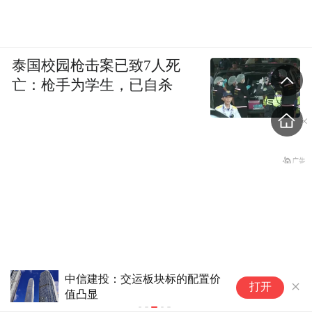
泰国校园枪击案已致7人死
亡：枪手为学生，已自杀
中信建投：交运板块标的配置价
霍
打开
值凸显
么