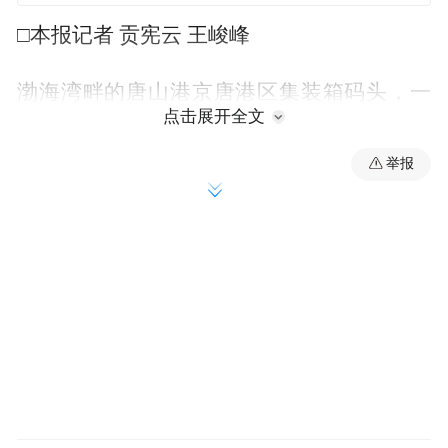
□本报记者 贡宪云 王峻峰
渤海湾畔的唐山港京唐港区集装箱码头，一
点击展开全文
派繁忙。
举报
4月27日15时许，记者从平台远眺，长长的码
头岸线几乎停满了货船。其中，“良翔82”轮
停靠在27号泊位，高大的岸桥忙着抓取集装
箱作业。
“‘良翔82’是我们运营的货轮。此外，还有‘远
达16’等货轮处于预抵状态，即将靠泊进行装
卸作业。”唐山港合德海运有限公司副总经理
张铁刚说，公司积极扩大运力规模，运营的