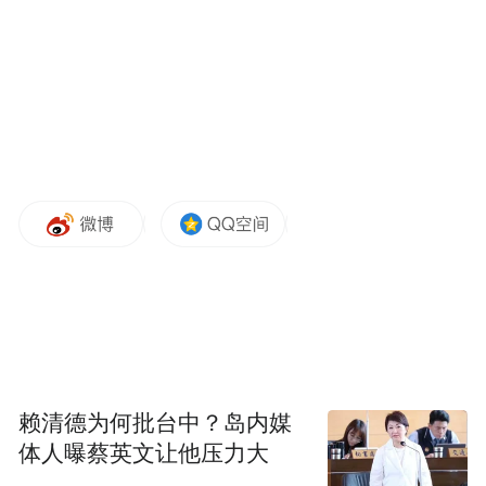
4月8日凌晨，从越南海防港始发的
“HESHENG（合胜）”轮靠泊中转港广州南沙
港。船舱内集装箱货物高效衔接
“HELGOLAND（合谦）”轮，当日6时许即完
成中转，运往目的港美国西海岸洛杉矶港。
“快，是我们运营的远洋航线的最大优势。”
合德海运副总经理石光磊说，他们与广州南
沙港一期码头、华南中外运集装箱物流有限
公司通力协作、精准调度，旗下两船在极短
时间内完成衔接，实现了集装箱货物国际中
赖清德为何批台中？岛内媒
转业务的高效运输。
体人曝蔡英文让他压力大