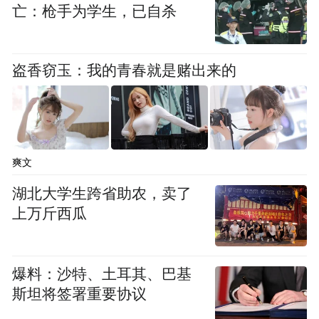
亡：枪手为学生，已自杀
时间。
他们深入市场研究发现，在港口忙碌时，船
盗香窃玉：我的青春就是赌出来的
舶在锚地排队等候泊位，是影响航运时间的
重要因素。
在他们努力争取下，洛杉矶港WBCT码头为
爽文
合德海运美西快线提供专属泊位、专用闸
口。合德海运在当地配备充足自有车架，为
湖北大学生跨省助农，卖了
上万斤西瓜
快提箱和45尺箱提供“卸船即可提”特色化服
务。
爆料：沙特、土耳其、巴基
2024年3月21日，上海港至洛杉矶港快线试运
斯坦将签署重要协议
行。这是中国企业运营的首条点对点直航洛