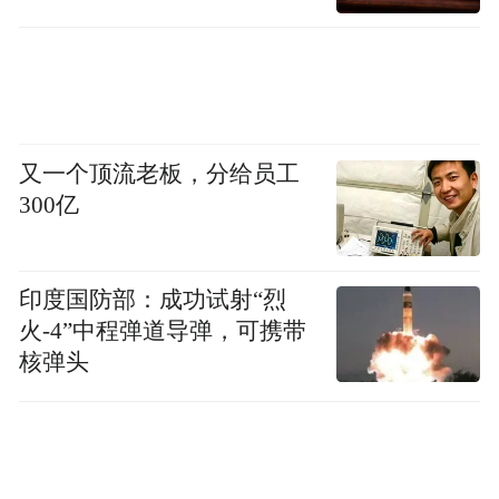
杉矶港的快线。至此，人称航运界“天花板”
的海运通道被打通。之后，他们陆续开通了
广州南沙港至洛杉矶港等快线。
一路前行，合德海运美西快线影响力不断提
又一个顶流老板，分给员工
升。就我国北方而言，航运服务范围已辐射
300亿
72个重点特色产业集群。
深挖腹地市场货源，让全国好物走出去
印度国防部：成功试射“烈
火-4”中程弹道导弹，可携带
货源，是集装箱航线稳定运行的支撑。
核弹头
4月15日至5月5日，第139届广交会在广州举
办。那些天，合德海运华东片区经理李超，
忙着电话联系广交会上的外国客商，打听采