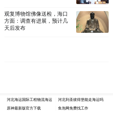
目前，他们运营的越南海防港至洛杉矶港航
线整体时间17天，越南胡志明港到洛杉矶港
观复博物馆佛像送检，海口
方面：调查有进展，预计几
整体时间18天，印尼雅加达港、泰国曼谷港
天后发布
和林查班港到洛杉矶港整体时间21天，快航
优势明显。
河北绵延487公里海岸线，串联起秦皇岛、唐
山、黄骅三大港口，海运条件得天独厚。然
而，长期以来，河北港口存在“港大航小、货
多船少”问题，制约我省海洋经济发展。
2023年，重组成立不久的河北港口集团意识
到，河北得有自己的远洋航线运力。这一重
任随即交到合德海运手上。