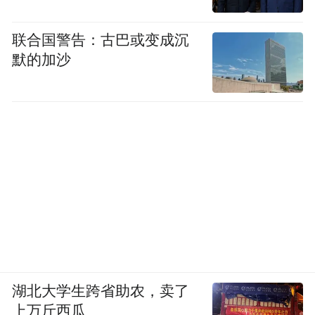
有海运需求。“过去，这家客户运送铜精矿靠
联合国警告：古巴或变成沉
铁路直达或公路运输，走铁路经常面临车皮
默的加沙
紧张，走公路受天气、道路状况影响很大。”
张铁刚说，他们立即对接当地保税物流中
心，探索实施“保税装箱—海运中转—铁路直
达”的物流方案。最终，42标准箱的铜精矿顺
利发运。
推动全国好物走出去，离不开物流模式的创
新。
今年2月，我省首票“水水中转”多式联运货物
在京唐港区发运。新模式下，企业只需向海
湖北大学生跨省助农，卖了
上万斤西瓜
关传输一份多式联运申请单，即可享受“一次