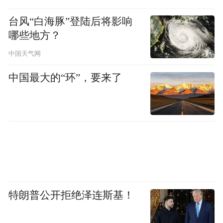
购需求，拓展货源客户。
台风“白海豚”登陆后将影响
哪些地方？
“这些外国客商对家居生活用品、电子产品等
中国天气网
很感兴趣。”李超说，他们走访浙江绍兴、江
中国最大的“环”，要来了
苏南通等地货代公司和电商公司，把这些产
品纳入集装箱运输。各地不同类型的特色货
物，搭载公司集装箱船集中出海。
合德海运在全国设立东北、华北、华东、华
南等七大片区22个办事处。各地销售团队主
动出击，深挖腹地市场货源，让全国好物走
出去。
特朗普公开拒绝泽连斯基！
今年1月，销售团队了解到一家客户对铜精矿