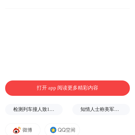
滨水空间；累计完成植树造林十万余亩，林
木覆盖率由2016年的21%大幅提升到现在的
52.2%，为各类生物搭建广阔的自然栖息家
园。
实施生态修复，工业废弃地变身生物乐园。
实施湿地保护、土壤净化、工业遗址改造利
用等工程，通过填埋封存矿渣、置换土壤、
引入城市中水等生态修复措施，同时种植水
打开 app 阅读更多精彩内容
质净化植物和景观花卉植物，将矿坑、工业
废墟改造为工业遗址园和下沉式矿坑花园，
检测列车撞人致11死2伤，施工业务外包单位被罚1.5万元
知情人士称美军高层正寻求对伊战事“退出路径”
为城区野生生物提供庇护场所。
生态环境持续改善，复兴区成为越来越多野