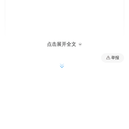
点击展开全文
举报
坚持系统治理，实施沁河河道治理、全域国
土绿化等重点工程。复兴区建设河湖生态修
复项目，实施了沁河生态文化片区、渚河输
元河河道生态治理、水系连通、引漳济沁等
工程；打造16公里的沁河郊野公园，建设了
渚清园、渚芳园、渚兴园、输河园四个城市