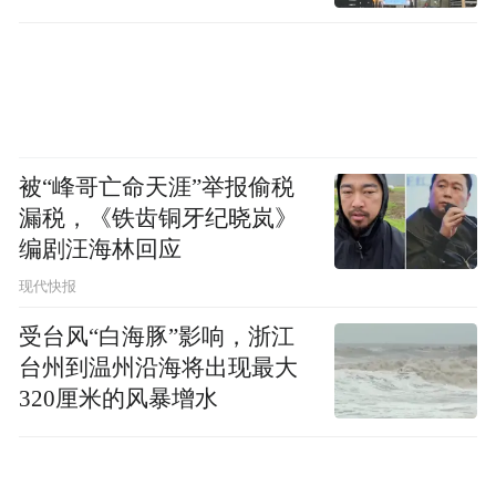
被“峰哥亡命天涯”举报偷税
漏税，《铁齿铜牙纪晓岚》
编剧汪海林回应
现代快报
受台风“白海豚”影响，浙江
台州到温州沿海将出现最大
320厘米的风暴增水