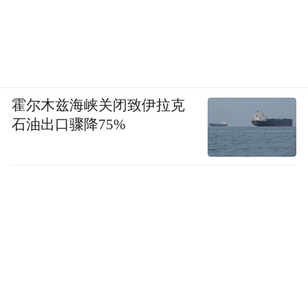
霍尔木兹海峡关闭致伊拉克
石油出口骤降75%