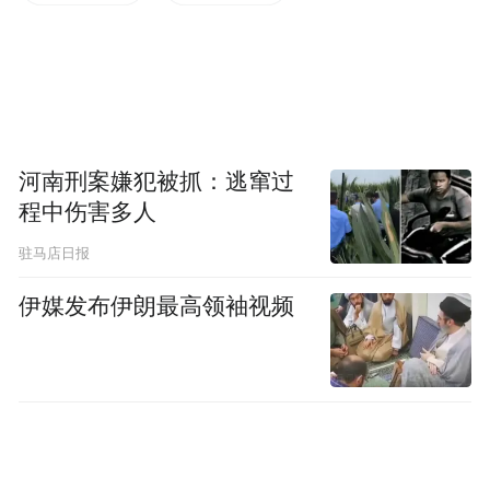
生动物、野生植物的宜居地。除震旦鸦雀
外，国家一级重点保护野生动物黑鹳、国家
二级重点保护野生动物红隼、国家二级重点
保护野生植物野大豆等，在复兴区相继出
现。截至目前，复兴区已监测到高等植物和
河南刑案嫌犯被抓：逃窜过
脊椎动物489种，较5年前有了大幅提升。
程中伤害多人
驻马店日报
近年来，复兴区获评“绿水青山就是金山银
山”实践创新基地、人与自然和谐共生现代化
伊媒发布伊朗最高领袖视频
城市实践基地、生态文明建设示范区等称
号，邯郸沁河（复兴区段）入选全国美丽河
湖优秀案例，“工业区蝶变生物乐园”获评
2025年生物多样性保护和可持续利用实践成
果，复兴经济开发区荣获国家第一批城市和