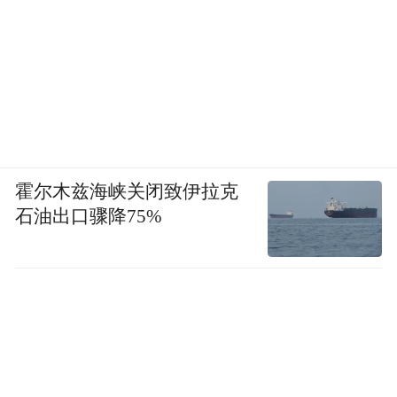
霍尔木兹海峡关闭致伊拉克
石油出口骤降75%