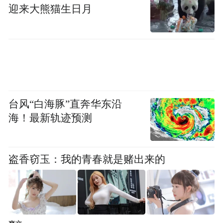
迎来大熊猫生日月
台风“白海豚”直奔华东沿
海！最新轨迹预测
跑步过程中，赛道两侧的观众不时地为选手们加
盗香窃玉：我的青春就是赌出来的
油，现场人气高涨。李卓然摄