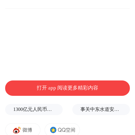
打开 app 阅读更多精彩内容
现场氛围热烈，选手们精神饱满，赛道两旁的观
众助威呐喊，城市处处洋溢着活力与激情。李卓然
1300亿元人民币，阿根廷：同中国延长5年货币互换协议
事关中东水道安全，沙特、埃及、土耳其、巴基斯坦外长举行会晤
摄