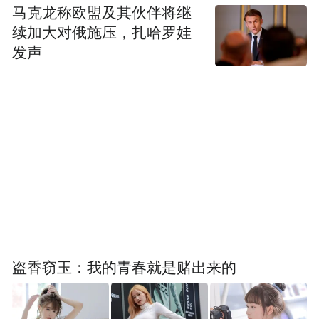
“特别声明：以上作品内容(包括在内的视频、图片或音
马克龙称欧盟及其伙伴将继
频)为凤凰网旗下自媒体平台“大风号”用户上传并发
续加大对俄施压，扎哈罗娃
布，本平台仅提供信息存储空间服务。
发声
Notice: The content above (including the videos,
pictures and audios if any) is uploaded and posted
by the user of Dafeng Hao, which is a social media
platform and merely provides information storage
space services.”
盗香窃玉：我的青春就是赌出来的