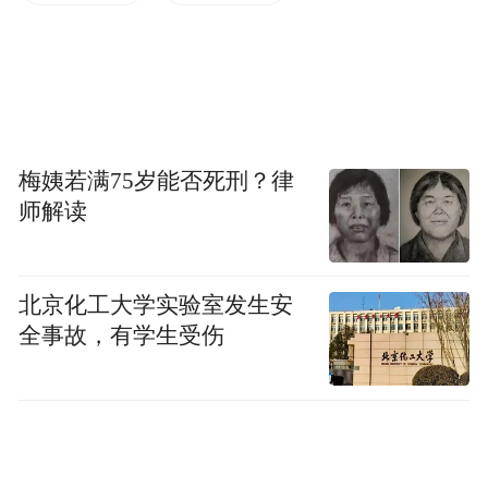
梅姨若满75岁能否死刑？律
师解读
北京化工大学实验室发生安
啦啦队为选手们加油鼓劲，尽显活力与激情。由
全事故，有学生受伤
金迪摄