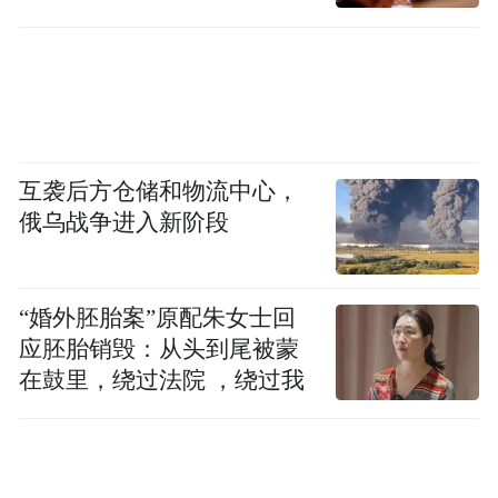
互袭后方仓储和物流中心，
俄乌战争进入新阶段
马拉松女子组颁奖仪式现场。李卓然摄
“婚外胚胎案”原配朱女士回
应胚胎销毁：从头到尾被蒙
在鼓里，绕过法院 ，绕过我