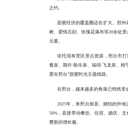
之约。
甜蜜经济的覆盖圈还在扩大。邢州老
树、爱情石刻、玫瑰花瀑布等20余处
元素。
依托现有景区景点资源，邢台市打
鸯泉、期许·盼生泉、福绵·飞龙泉、相
爱在邢台”甜蜜时光主题线路。
在邢台，越来越多的角落已悄然变
2025年，来邢台旅居、婚拍的外
50%，直接带动餐饮、住宿、婚庆、文
费新的增长极。