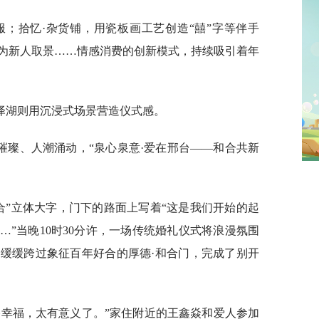
服；拾忆·杂货铺，用瓷板画工艺创造“囍”字等伴手
区为新人取景……情感消费的创新模式，持续吸引着年
泽湖则用沉浸式场景营造仪式感。
灯火璀璨、人潮涌动，“泉心泉意·爱在邢台——和合共新
合”立体大字，门下的路面上写着“这是我们开始的起
”当晚10时30分许，一场传统婚礼仪式将浪漫氛围
，缓缓跨过象征百年好合的厚德·和合门，完成了别开
格幸福，太有意义了。”家住附近的王鑫焱和爱人参加