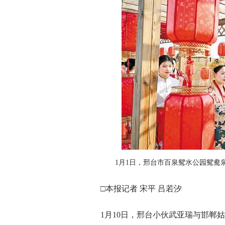
1月1日，邢台市百泉鸳水公园鸳鸯
□本报记者 宋平 吕若汐
1月10日，邢台小伙武亚瑞与邯郸