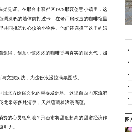
柔见证。在邢台市襄都区1979邢襄创意小镇里，这
色调涂鸦的墙体前打过卡，在老厂房改造的咖啡馆里
里共同挑选过心仪的小物件。他们还选择了这里的婚
瑞觉得，创意小镇浓浓的咖啡香与真实的烟火气，照
新与文旅实践，为这份浪漫拉满氛围感。
是中国北方婚俗文化的重要发源地。这里自西向东流淌
飞龙泉等多处清泉，天然蕴藏着浪漫底蕴。
消费的心灵栖息地？邢台市将甜度超高的甜蜜经济作
图
吸引力。