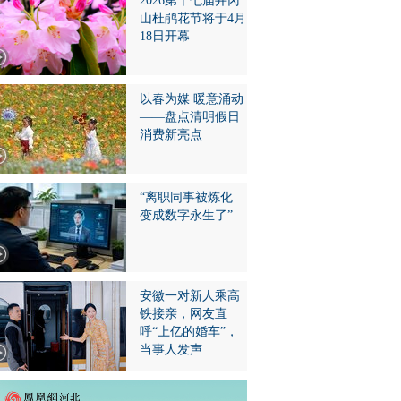
2026第十七届井冈
山杜鹃花节将于4月
18日开幕
以春为媒 暖意涌动
——盘点清明假日
消费新亮点
“离职同事被炼化
变成数字永生了”
安徽一对新人乘高
铁接亲，网友直
呼“上亿的婚车”，
当事人发声