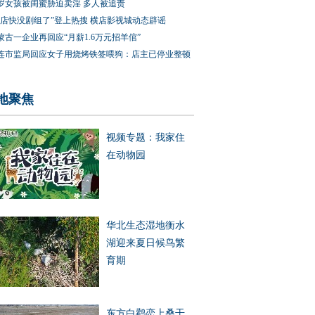
3岁女孩被闺蜜胁迫卖淫 多人被追责
横店快没剧组了”登上热搜 横店影视城动态辟谣
蒙古一企业再回应“月薪1.6万元招羊倌”
连市监局回应女子用烧烤铁签喂狗：店主已停业整顿
地聚焦
视频专题：我家住
在动物园
华北生态湿地衡水
湖迎来夏日候鸟繁
育期
东方白鹳恋上桑干