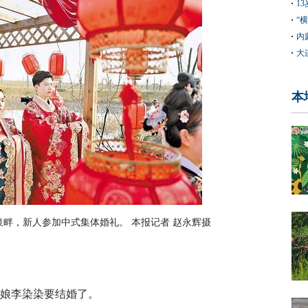
1
“
内
大
本
泉畔，新人参加中式集体婚礼。 本报记者 赵永辉摄
姑娘李染染要结婚了。