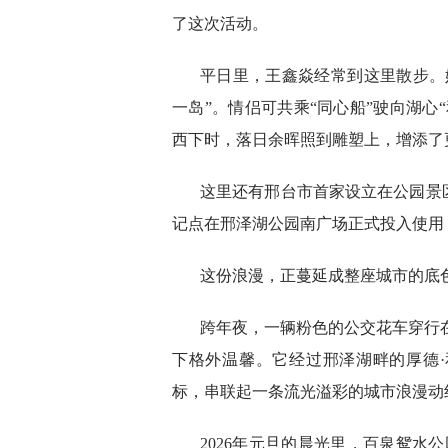
了这次活动。
平日里，王鑫焱经常到这里散步。
一岛”。情侣可共乘“同心船”驶向湖心
西下时，落日余晖照到雕塑上，增添了
这里还有邢台市首家设立在公园景区内
记点在邢泽湖公园南广场正式投入使用
这份浪漫，正蔓延成整座城市的底
跨年夜，一辆粉色的公交花车穿行在
下格外温馨。它经过邢泽湖畔的厚德·
标，串联起一条流光溢彩的城市浪漫动
2026年元旦的晨光里，百泉鸳水