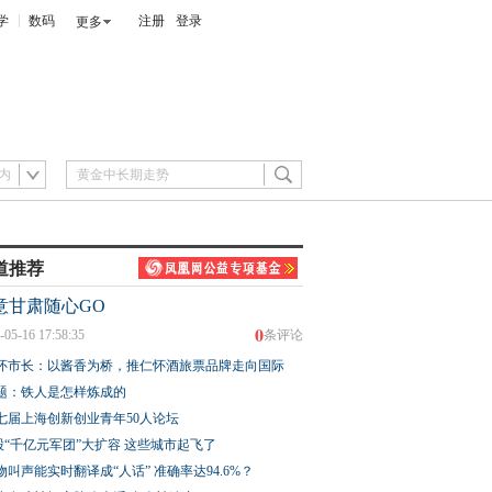
学
数码
注册
登录
更多
内
道推荐
意甘肃随心GO
0
-05-16 17:58:35
条评论
怀市长：以酱香为桥，推仁怀酒旅票品牌走向国际
题：铁人是怎样炼成的
七届上海创新创业青年50人论坛
股“千亿元军团”大扩容 这些城市起飞了
物叫声能实时翻译成“人话” 准确率达94.6%？