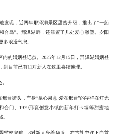
她发现，近两年邢泽湖景区甜蜜升级，推出了“一船
“和合岛”。邢泽湖畔，还添置了几处爱心雕塑。夕阳
更多浪漫气息。
的婚姻登记点。2025年12月15日，邢泽湖婚姻登
，到目前已有11对新人在这里喜结连理。
色。
邢台街头，车身“泉心泉意·爱在邢台”的字样在灯光
和合门、1979邢襄创意小镇的新年打卡墙等甜蜜地
线。
公园鸳鸯泉畔，8对新人身着华服，在古礼中许下白首