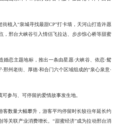
街植入“泉城寻找最甜CP”打卡墙，天河山打造许愿
景点，邢台大峡谷引入情侣飞拉达、步步惊心桥等甜蜜
造婚恋主题地标，推出一条由星愿·大峡谷、依恋·鸳
守·邢州老街、厚德·和合门六个区域组成的“泉心泉意·
成可参与、可停留的爱情故事发生地。
地游客数量大幅攀升，游客平均停留时长较往年延长约
创等关联产业消费增长。“甜蜜经济”成为拉动邢台消