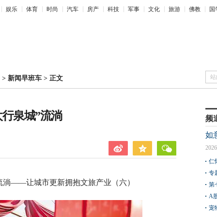
娱乐
体育
时尚
汽车
房产
科技
军事
文化
旅游
佛教
国
站
>
新闻早班车
>
正文
太行泉城”流淌
频
如
2026
仁
专
流淌——让城市更新拥抱文旅产业（六）
第
A
宠