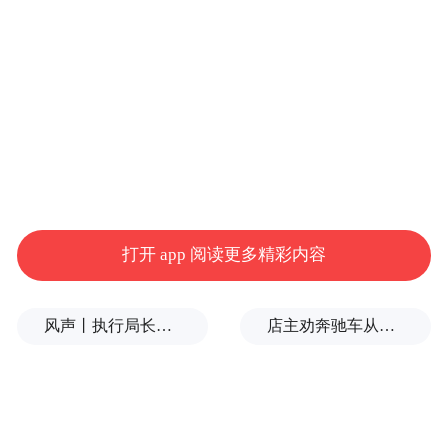
12月3日，雄安兴元科技有限公司创始人巩文通
（右）为客户介绍科技产品。本报记者 刘光昱摄
打开 app 阅读更多精彩内容
阅读提示
拔节生长的雄安新区，令人心向往之。
风声丨执行局长索贿和言语骚扰，更深的追问非常必要
店主劝奔驰车从商铺门口挪车，被打骨折，警方回应
这里最动人的风景，是创业者的身影。
万千怀揣梦想的创业者，来到这座充满活力