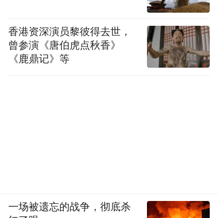
“直到此时，我才敢对自己说‘这一步，走对
了！’”初冬的晚风，吹着巩文通因兴奋而微
香港资深演员黎彼得去世，
红的脸庞，他对企业有了新的规划——成为
曾参演《唐伯虎点秋香》
雄安新区自主培育的上市企业。
《鹿鼎记》等
夜色中，雄安兴元所在的中关村科技园写字
楼里灯火通明。每一个亮着灯的窗格里，都
有雄安奋斗者的身影。在他们的征途上，雄
安用细致的服务、悉心的呵护，托举着他们
的梦想。
咖啡厅的奇迹
雄安新区中关村科技园B2座2楼的咖啡厅是
一场被遗忘的战争，彻底杀
巩文通的福地。