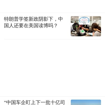
城市建设日新月异，产业发展聚链成群。
特朗普学签新政阴影下，中
科技创新和产业创新深度融合。高新区、科
国人还要在美国读博吗？
创中心、中关村科技园等一批产业平台、主
题楼宇、孵化载体建成运营。空天信息和卫
星互联网、人工智能、新材料、数字科技、
金融科技、绿色能源6大产业聚集发展，现代
化产业体系和产业生态加快形成。雄安正在
成为新时代的创新高地和创业热土。
生态优美、宜居宜业，雄安新区不断刷新着
群众的幸福体验。
“中国车企盯上下一批十亿司
未来之城的幸福生活图景徐徐展开。五年