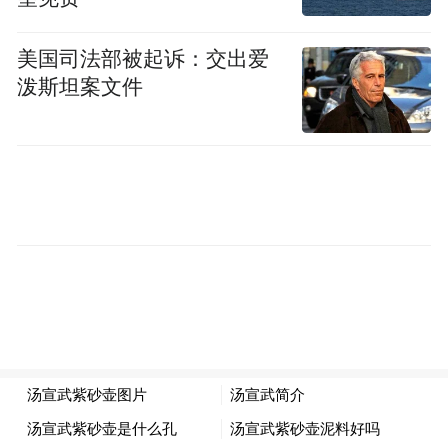
11月1日晚，高铁列车缓缓停靠雄安站，满脸
美国司法部被起诉：交出爱
笑容的巩文通快步走出车站。他这趟进京洽
泼斯坦案文件
谈的两家投资机构，都表现出投资兴趣。这
意味着，雄安兴元的“天使轮”融资有望提前
完成。
“有了充足的资金，我们可以专心研究公司的
下一步发展。”巩文通说。可就在几年前，他
还在为公司的生存绞尽脑汁。
2022年，巩文通押上全部身家，在北京组建
了专注元宇宙、人工智能、空间计算的技术
研发团队。创业之初，公司走得异常艰难，
巨额资金一轮轮砸进去却没有回报，令他身