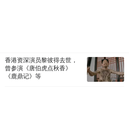
再也没有和母亲一起生活超过半个月。在雄
安，他陪伴老人的愿望实现了。
来雄安后，巩文通夫妇不用再接送孩子上下
学。
巩文通的女儿上小学六年级，儿子上三年
香港资深演员黎彼得去世，
曾参演《唐伯虎点秋香》
级，姐弟俩同在北京四中雄安校区第二实验
《鹿鼎记》等
学校就读。早上，两人手拉手去学校，步行
10分钟可达；傍晚，先放学的弟弟在校门口
等着姐姐，两人一起回家。
“这里交通秩序井然，出行从容不迫。所以即
便孩子们单独出门，我们也很放心。”巩文通