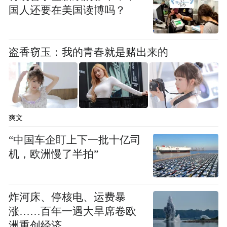
——与这座城市共成长。
国人还要在美国读博吗？
“一次性提交材料，40分钟搞定。”巩文通对
盗香窃玉：我的青春就是赌出来的
雄安速度的惊喜还未散去，几天后，与雄安
新区政务服务中心的对接，让他又感受到了
雄安温度。
企业搬迁，也是员工的生活转移，涉及的问
爽文
题琐碎又具体。“孩子上学怎么衔接？”“社
“中国车企盯上下一批十亿司
保、医保如何落地？”“公积金账户怎么转
机，欧洲慢了半拍”
移？”……新办公楼是明亮的，员工们的心却
还悬着。
炸河床、停核电、运费暴
涨……百年一遇大旱席卷欧
雄安新区负责教育、医保、社保、公积金办
洲重创经济