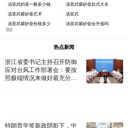
心俱疲。
彼时，距离北京105公里的雄安新区，发展正
如火如荼。
热点新闻
去一座新城，是否有新的可能？脑子里冒出
这个想法时，巩文通也十分犹豫，毕竟新机
浙江省委书记主持召开防御
应对台风工作部署会：要按
会也意味着新风险。
照极端情况来做好最充分的
准备
很快，他的担心和焦虑，在落户雄安的若干
环节中被一点点抚平。
2024年3月31日，巩文通和助手赶到雄安，打
算在次日完成落户手续。他心里有个小期许
特朗普学签新政阴影下，中