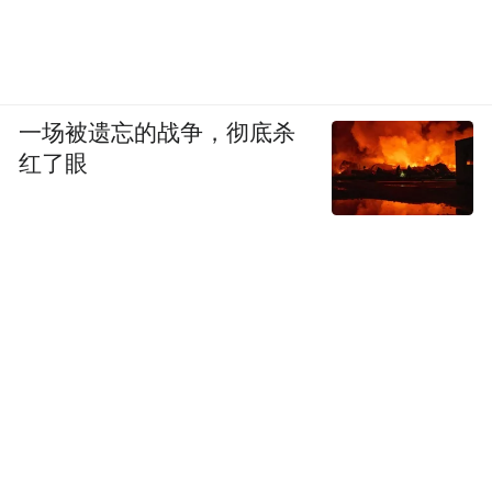
说。
本来还担心孩子们转学会有一段时间不适
应，但巩文通很快发现，他们在学校很快
一场被遗忘的战争，彻底杀
乐。学校开设了吉他、编程、无人机等20多
红了眼
个社团，姐姐加入了排球社团，弟弟加入了
无人机社团。
多彩的校园生活吸引着姐弟俩，如今俩人每
天上学不用催，特别积极。更让巩文通欣慰
的是，他不再缺席孩子们的成长。
一座城市，既要有滋养奋斗者成长的土壤，
也要有温暖其内心的烟火。事业有所成，生