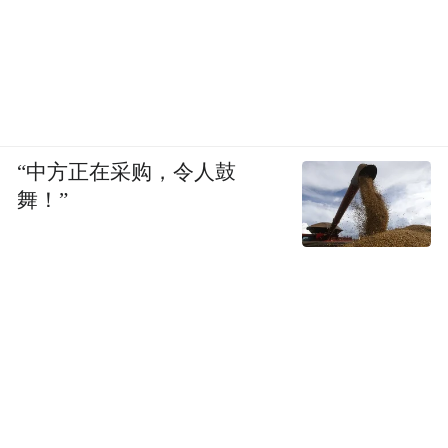
业已顺利落地。
总开发面积覆盖近215平方公里，5300多栋楼
宇拔地而起，入廊管线超1000公里……这是
雄安大规模建设交出的五年成绩单。
“中方正在采购，令人鼓
地上，城市蓝绿交织；地下，超大规模空间
舞！”
利用高效科学；云端，百亿级数据实时汇
聚。五年来，雄安新区地上、地下、云上“三
座城”同步建设，“四纵三横”高速公路网全面
形成，“四纵两横”高速铁路网加快推进，打
造了商务服务中心、国贸中心等一批体现“雄
安质量”的标杆项目，现代化城市新气象正扑
面而来。