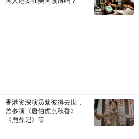
国人还要在美国读博吗？
周围，健康中国传播大厦、智能网联大厦、
空天信息大厦……31栋主题楼宇各有侧重，
让创业者之间协同效应更强、合作机会更
多、沟通成本更低。
“产业要素高度浓缩，我们在这儿如鱼得
水。”巩文通说，往往一个创新念头冒出来，
在楼里就能找到合作伙伴；商谈不出园区，
就能得到些许收获。
香港资深演员黎彼得去世，
在拿下首笔订单后，巩文通在咖啡厅出现得
曾参演《唐伯虎点秋香》
愈发频繁。
《鹿鼎记》等
在这里，巩文通不断找到超乎想象的合作伙