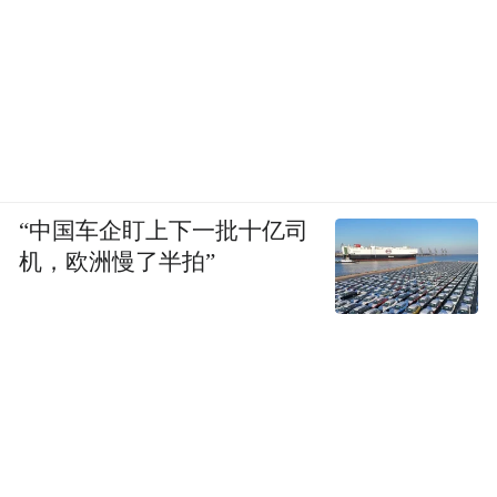
“干杯！”
10月29日重阳节这天，巩文通的7人大家庭热
热闹闹吃了一顿团圆饭。饭桌上除了饺子，
还有巩文通亲自下厨做的几道拿手菜。
“中国车企盯上下一批十亿司
时隔多日，谈起这一幕，巩文通的眼神依然
机，欧洲慢了半拍”
充满温情。创业、奔波，快节奏让巩文通除
了节假日，很少有机会能和全家人在一起吃
饭。但也是因为创业，又让这一家人从各地
相聚在雄安。
最先搬来的，是巩文通的四口小家。“这不是