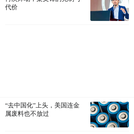
希望；他也喜欢雄安的夜晚，尤其是夜色中
代价
的万家灯火。“因为我知道，那其中有一盏灯
属于我。”巩文通说，此心安处是吾乡。
相关
未来之城拔节生长向未来
未来之城拔节生长，雄安画卷渐次铺陈。“十
四五”期间，雄安新区建设取得重大阶段性成
果。一年一个节点、一年一个模样，勾勒出
一幅壮阔的发展图景。
“去中国化”上头，美国连金
属废料也不放过
五年来，雄安新区每年保持2000亿元投资规
模，地区生产总值年均增长17.1%，累计完成