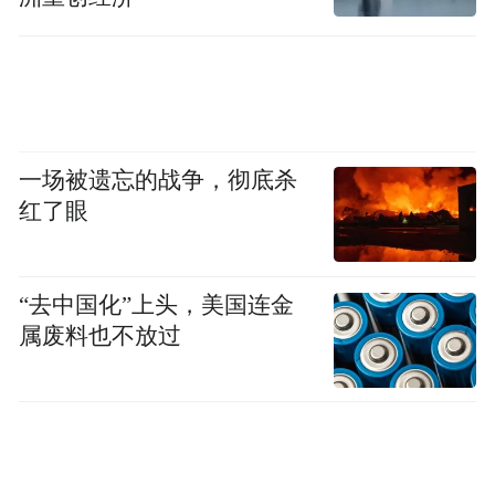
理的部门先后来电，工作人员加了巩文通微
信，拿出“一对一”解决方案。那天，曾为公
司发展愁闷许久的巩文通在朋友圈发了一条
信息：“为雄安政务服务点赞……未来，我们
将继续保持初心，用智慧和汗水浇灌这片充
一场被遗忘的战争，彻底杀
满希望的土地。”
红了眼
落户创业热土，巩文通急于找到应用场景大
展拳脚。但现实是元宇宙技术很前卫，市场
“去中国化”上头，美国连金
属废料也不放过
还没有完全打开。“哪怕不求赚钱，也难寻合
适的场景去试错。”巩文通回忆。
关键时刻，雄安新区送来了“大礼包”。