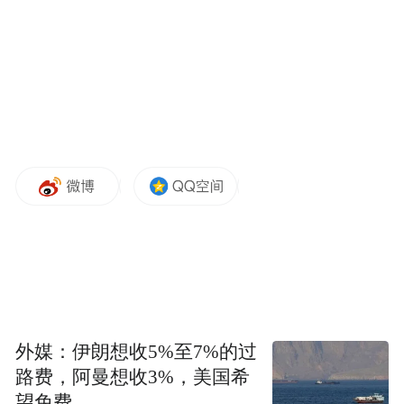
的未来之城，巩文通就是他们中的一个。
5年时光，这座新城日新月异。得益于新区
“先行先试”政策红利，借力“上下游”就在“上
下楼”，巩文通的事业在这里起步，家庭在这
里扎根。
□本报记者 魏雨 白云
对梦想的托举
今年是巩文通来雄安新区的第二年，他创办
的雄安兴元科技有限公司（以下简称“雄安兴
外媒：伊朗想收5%至7%的过
路费，阿曼想收3%，美国希
元”）营业收入突破150万元。
望免费