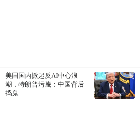
在巩文通的经验中，传统商业交往总伴随着
冗长的寒暄、迂回。而在雄安，商业氛围却
如同这座城市的气质一样—— 轻快、明了、
高效。
“一次10分钟的碰面，就能达成合作意向；在
聊天中，就能找到解决问题的思路；电梯里
美国国内掀起反AI中心浪
潮，特朗普污蔑：中国背后
的偶遇，或许能碰撞出创意……”巩文通说，
捣鬼
这份独属雄安的创新创业气息，对他意义非
凡。
雄安兴元的第一笔订单是2024年7月谈成的，
地点也是在这个咖啡厅。