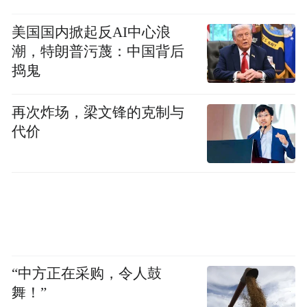
雄安文旅“雄安见”小程序，率先使用雄安兴
元的数字孪生技术，制作AI数字人导游；雄
美国国内掀起反AI中心浪
潮，特朗普污蔑：中国背后
安公共服务部门也来商谈VR技术合作，用于
捣鬼
防灾演练、科普展示……
再次炸场，梁文锋的克制与
“这是雄安新区对创业者独有的包容。”巩文
代价
通说，即便技术尚未完全成熟，也愿意给企
业尝试的机会。
正是在“雄安见”小程序上的小试牛刀，让巩
文通和团队得以被更多的客户看见。从少量
项目订单起步，他眼见着公司的业务多了起
来。
“中方正在采购，令人鼓
舞！”