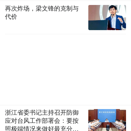
再次炸场，梁文锋的克制与
“奋斗，为了成就自己，也为了家人的幸福。
代价
雄安，带给了我双重归属。”巩文通说。
这个7口之家，几乎每个人都在雄安找到了自
己的归属。
自从母亲来雄安后，巩文通发现她不再吵着
回老家了。
在北京工作时，巩文通曾把母亲接到身边生
活。当时所住的小区环境比较封闭，老人远
离街坊邻居、亲戚朋友，连出门都没有兴
浙江省委书记主持召开防御
趣。“那时，母亲总想回老家。”巩文通说。
应对台风工作部署会：要按
照极端情况来做好最充分的