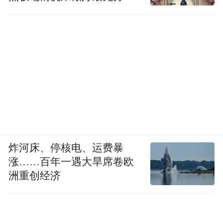
雄安蓝绿交织，生态友好，出门300米就能进
准备
公园。这份宜居体验，为城市注入了浓郁的
生活气息。老人逛公园、游白洋淀，结识了
很多同龄朋友。她们还建了“姐妹群”，一起
骑车、跳舞。
一个夏日夜晚，母亲饭后散步走到巩文通办
公楼下的小花园，抬头看见儿子办公室的灯
还亮着，就在楼下唤他的名字。巩文通闻声
炸河床、停核电、运费暴
打开窗户，母子俩看着对方会心一笑。“这一
涨……百年一遇大旱席卷欧
幕深深印在我心里，每当回想起来，会有一
洲重创经济
股暖意涌上心头。”他说。
自从上大学离开老家，工作、成家，巩文通