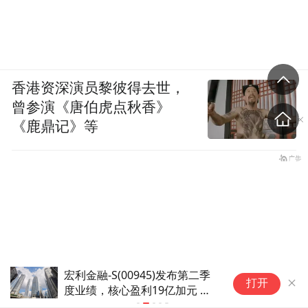
香港资深演员黎彼得去世，
曾参演《唐伯虎点秋香》
《鹿鼎记》等
宏利金融-S(00945)发布第二季
世
打开
度业绩，核心盈利19亿加元 同
网
比增长12%