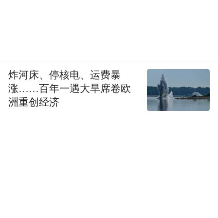
那是一场由中关村科技园组织的企业家座谈
会，旨在推动各公司间的合作。巩文通与相
邻而坐的智慧康（雄安）健康养老科技有限
公司（以下简称“智慧康”）和妙心生物负责
炸河床、停核电、运费暴
人交流中发现，彼此业务有合作空间。智慧
涨……百年一遇大旱席卷欧
洲重创经济
康可以将妙心生物的检测试剂引入线下药
店，雄安兴元为智慧康提供数智化支撑，打
造解答健康问题的AI数字人。三家企业刚好
构建起“试剂研发—数字技术—终端渠道”的
全新产业链。
“我们三家在咖啡厅就把合作敲定了。”巩文
通笑着回忆，当他们起身离开时发现新伙伴