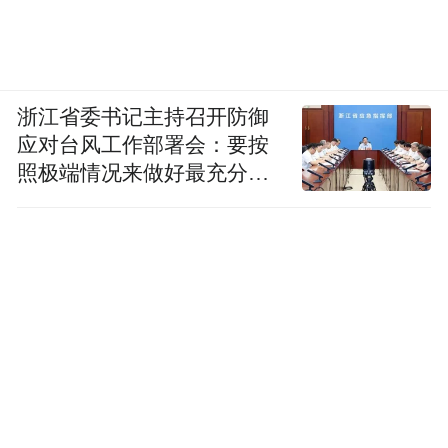
拍脑门，是我和爱人认真考察后决定的。”巩
文通说。
“15分钟生活圈”、北京四中雄安校区、雄安
浙江省委书记主持召开防御
宣武医院……2024年7月，这些加分项让巩文
应对台风工作部署会：要按
通下决心从住了多年的北京举家外迁。两个
照极端情况来做好最充分的
月后，家住河北省定兴县的岳父岳母也赶来
准备
雄安和他们团聚。今年4月，他的母亲也到雄
安定居。
如今，巩文通的家和母亲的居所隔着一条
街，和岳父岳母家相距10分钟路程。三个小
家在雄安汇合成一个大家，他最惦记的人，
几乎都在身边。