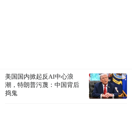
投资工作量超10000亿元。城市综合功能、公
共服务功能、商业服务功能不断完善，综合
承载能力、要素集聚能力、自我发展能力全
面增强。
从空中俯瞰中国星网总部办公楼，似四个花
瓣尽情绽放；中国中化总部大厦则如同拔节
生长的“金芦苇”……雄安新区紧紧牵住承接
美国国内掀起反AI中心浪
疏解“牛鼻子”，疏解项目加速落地。首批疏
潮，特朗普污蔑：中国背后
捣鬼
解的星网、华能、中化总部入驻运营，中国
矿产总部主体结构封顶，首批4所高校、2家
医院全面建设；第二批疏解项目稳步推进；
400多家央企分支机构、4000多家北京来源企