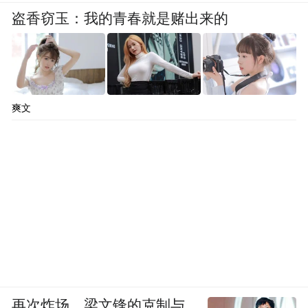
活有所依，才能成为人们“心向往之”的地
盗香窃玉：我的青春就是赌出来的
方，成就人与城市的双向奔赴。
人因城而聚，城因人而兴。已经获得购房资
格的巩文通，并没有着急买房。租购同权让
爽文
租房者享有教育、医疗方面的同等权利。在
雄安，租的房子也是家。
这个家，宽敞明亮，洒满阳光。巩文通的爱
人将家装扮得十分温馨。重阳节的聚会过
后，巩文通和家人约定：以后过节或是家人
过生日，大家庭都要聚在一起过。
巩文通喜欢雄安的早晨，那代表着新一天的
再次炸场，梁文锋的克制与