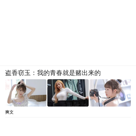
伴。在数字沙盘共同研发中，雄安兴元的VR
大空间技术有了用武之地，静态沙盘被转化
成了可探索的3D空间；在AI心理咨询合作项
目中，大模型的技术积累获得了应用契机，
双方将着手打造一位AI心理咨询师—— 一位
既专业又温暖的AI数字人“小姐姐”。
盗香窃玉：我的青春就是赌出来的
11月8日，雄安兴元的VR大空间项目又引来
新的合作者。一番诚恳的讨论后，巩文通放
下手中的咖啡杯，环顾着周围几桌都在洽谈
的“邻居”笑了。在这些身影中，他看到了充
爽文
满希望的未来。
温暖内心的烟火