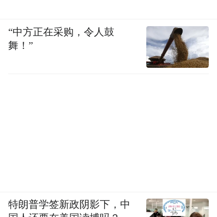
竟是老邻居——雄安兴元在B1楼7楼，智慧
康和妙心生物分别在B2楼的4楼和9楼。
“中方正在采购，令人鼓
舞！”
这次合作是雄安新区楼宇经济中的一朵闪亮
火花。
雄安新区为创业者量身打造的楼宇生态，将
研发、生产、服务等环节集中在不同的主题
楼宇中，产业发展“门对门”，科研创新“上下
楼”。
站在办公室窗前，巩文通思索着和邻居们还
有哪些合作的可能。在这栋大楼里，一条条
特朗普学签新政阴影下，中
产业链就是在这种无限可能中孕育、生长。