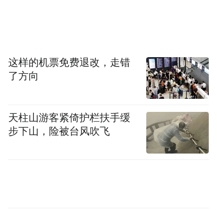
11月9日，无人机拍摄的正定新区中心湖公
园。
这样的机票免费退改，走错
了方向
摄影报道 | 河北日报记者 赵永辉
“特别声明：以上作品内容(包括在内的视频、图片或音
天柱山游客紧倚护栏扶手缓
频)为凤凰网旗下自媒体平台“大风号”用户上传并发
步下山，险被台风吹飞
布，本平台仅提供信息存储空间服务。
Notice: The content above (including the videos,
pictures and audios if any) is uploaded and posted
by the user of Dafeng Hao, which is a social media
platform and merely provides information storage
space services.”