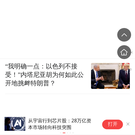
“我明确一点：以色列不接
受！”内塔尼亚胡为何如此公
开地挑衅特朗普？
大摩首席经济学家：AI就算退
从
打开
潮，亚洲也扛得住
噜