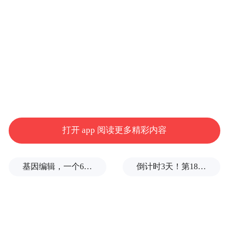
启动仪式上，河北省“银龄行动”志愿服务队
暨河北省人口老龄化国情省情教育志愿讲师
团成立。团队将按照文化传承、科技助农、
心理健康、法律援助四个专业领域进行划
分，奔赴基层一线，开展精准帮扶，并进行
人口老龄化国情教育公益宣讲，让银龄风采
在河北各地绽放。
打开 app 阅读更多精彩内容
基因编辑，一个6岁女孩之死
倒计时3天！第18届影响世界华人盛典即将启幕