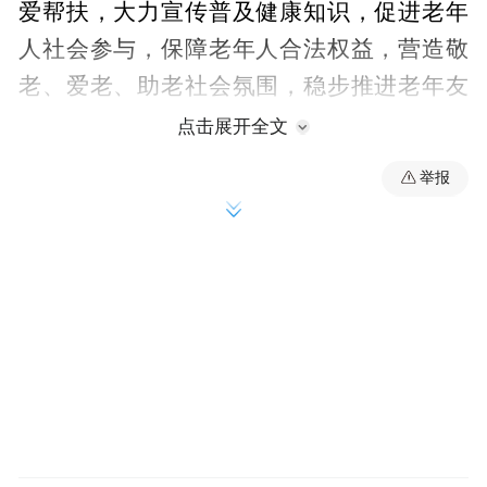
爱帮扶，大力宣传普及健康知识，促进老年
人社会参与，保障老年人合法权益，营造敬
老、爱老、助老社会氛围，稳步推进老年友
好型社会建设。同时，充分动员社会力量积
点击展开全文
极关爱老年朋友，支持老龄工作，切实为老
举报
年人办一些看得见、摸得着的好事实事，共
同为老年朋友老有所养、老有所乐、老有所
为创造条件，让孝亲敬老在燕赵大地蔚然成
风。
活动发布了河北省“银龄行动”典型示范案
例。30个鲜活的银龄志愿服务典范，展现了
河北老年人积极向上、无私奉献的精神风
貌。