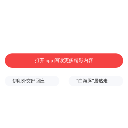
打开 app 阅读更多精彩内容
伊朗外交部回应特朗普战利品言论：美需赢得战争，再谈战利品
“白海豚”居然走出了古怪路径