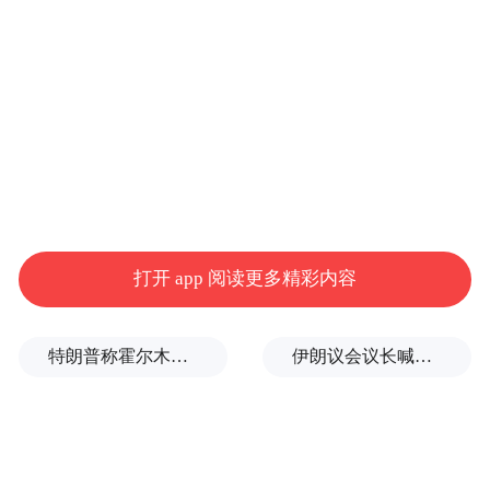
工、求职信息登记、政策咨询等基础服务，
同步开发“小匠职聘”线上平台，实现岗位“掌
上查”、对接“指尖办”。针对零工技能提升需
求，市场内设置培训报名点，直通培训机
构。与本地生活服务平台、电商企业合作，
定向输送即时配送、社区服务等人员。零工
市场自成立以来累计服务用工主体300余家，
登记零工1400余人，促成800余人次就业。
打开 app 阅读更多精彩内容
饶阳县将拓展京津劳务市场作为扩大就业容
特朗普称霍尔木兹海峡协议尚未达成，正参与相关谈判
伊朗议会议长喊话：别再作秀了！
量、提升就业质量的重要突破口，赴北京市
朝阳区、天津市和平区人社部门及北京家政
服务协会走访调研，精准掌握用工需求、岗
位要求和待遇，签署劳务协作协议。围绕高