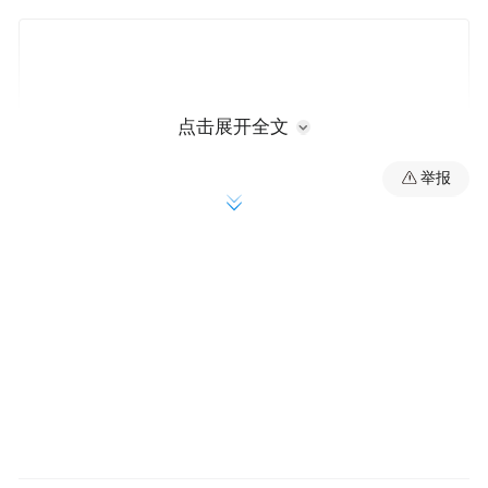
点击展开全文
举报
饶阳县将零工市场建设作为拓宽就业渠道、
服务灵活就业人员的重要平台，努力打造“放
心用工、安心就业”的零工服务生态。高标准
建成运营县级公益性零工市场2个，服务覆盖
核心城区及全部乡镇。零工市场提供等候用