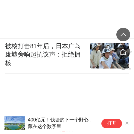
被核打击81年后，日本广岛
废墟旁响起抗议声：拒绝拥
核
400亿元！钱塘的下一个野心，
德国高温致死1.19万人 为
打开
藏在这个数字里
纪录