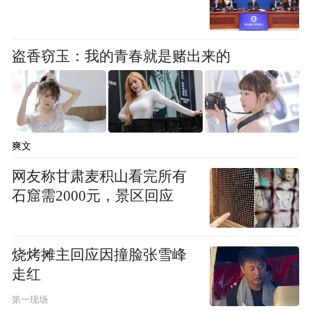
软软的，汁水爆在嘴里。
盗香窃玉：我的青春就是赌出来的
第四步,给胃装个“进度条” 给饱腹感打个分，
比如0是饿扁了，10是撑得难受。日常，我们
进餐的目标是吃到7至8分饱——感觉胃里舒
适，不饿了，食物依然美味但再吃一点也不
爽文
会更舒服，这时就该停下了。
网友称甘肃麦积山看完所有
第五步,允许自己偶尔“吃错饭” 不要一味地对
石窟需2000元，景区回应
自己的饮食行为进行批评或指责，请以开放
接纳的态度理解饮食背后的情绪和动机。正
烧烤摊主回应因撞脸张雪峰
念饮食不是让你当苦行僧，而是让你知道自
走红
己为什么吃，别被情绪牵着鼻子，把饭吃成
第一现场
糊涂账。