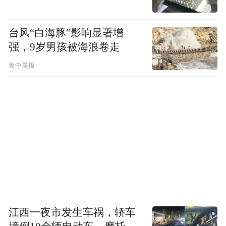
“特别声明：以上作品内容(包括在内的视频、图片或音
台风“白海豚”影响显著增
频)为凤凰网旗下自媒体平台“大风号”用户上传并发
布，本平台仅提供信息存储空间服务。
强，9岁男孩被海浪卷走
Notice: The content above (including the videos,
pictures and audios if any) is uploaded and posted
鲁中晨报
by the user of Dafeng Hao, which is a social media
platform and merely provides information storage
space services.”
江西一夜市发生车祸，轿车