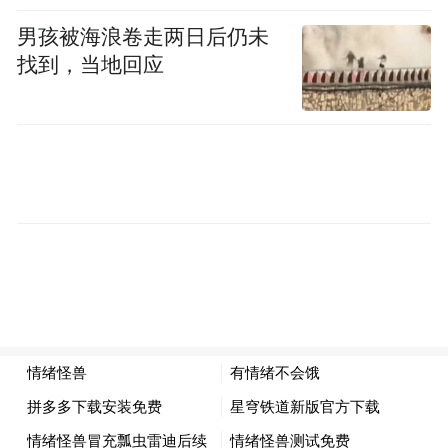
及那满满的负罪感。
男孩被海浪卷走两日后仍未
找到，当地回应
正念饮食只需五步
第一步,先问问自己到底是哪种饿 分清生理饿
和情绪饿有助于我们及时悬崖勒马。生理饿
的表现是，肚子咕噜叫，饿得有层次感，从
轻微到明显，吃点东西就满足；而情绪饿则
表现为突然想吃某样特定食物（比如冰可乐
配炸鸡），哪怕刚吃完饭也惦记，不吃就烦
躁。
第二步,放慢吃饭速度，让胃有时间喊停 试着
放慢进食速度，每一口都充分咀嚼15至20