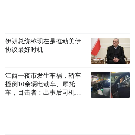
学会和情绪怪兽“谈判”
情绪化进食就像情绪感冒，偶尔犯一次没关
伊朗总统称现在是推动美伊
系，但别让它变成慢性病。下次当你又想对
协议最好时机
着零食袋狂炫时，不妨停10秒，问问自己，
“我是真的需要这口吃的，还是想让情绪有个
地方落脚？”
江西一夜市发生车祸，轿车
撞倒10余辆电动车、摩托
压力大时，不再靠奶茶续命，而是去楼下跳
车，目击者：出事后司机一
直坐车里
绳10分钟，出一身汗后，喝杯水都觉得舒
服；
无聊想啃零食时，就给自己泡杯花果茶，看