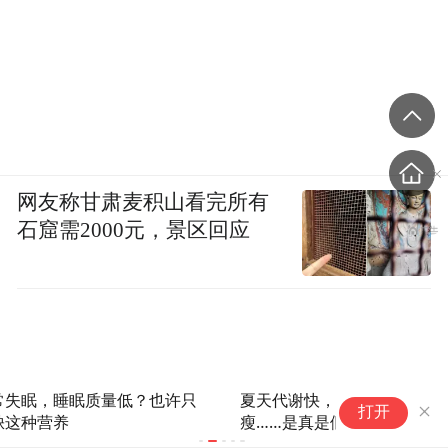
网友称甘肃麦积山看完所有
石窟需2000元，景区回应
夏天代谢快，不用刻意控制饮食也会
掌
打开
瘦……是真是假？|谣言终结站
病