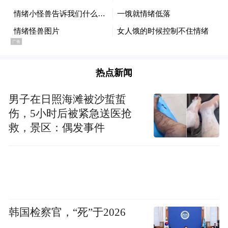
次，甚至更多。进餐时细细品味食物的味道
和质地，咀嚼时放下餐具，每口间停顿，充
分感受饱足感。
热点新闻
第三步,把食物当“相亲对象”，认真感受它 进
餐时，调动你的感官，从视觉、嗅觉、味觉
男子在日照海滩被沙蜇蜇
以及触觉等多个维度感受食物的“滋味”。
伤，5小时后被紧急送医抢
救，景区：偶发事件
以吃一颗草莓为例，你可以试着用下面的方
法吃几颗，比囫囵吞掉一盒更满足。先看草
莓的红是不是像涂了渐变色口红；再凑近
闻，甜香里带着点青草味；接着咬上一口，
先是酸，然后甜味涌出来，果肉在舌尖沙沙
韩国检察官，“死”于2026
的；最后感受下果子上的籽有点粗糙，果肉