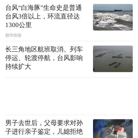
着花瓣在水里舒展，居然比吃薯片更解压；
台风“白海豚”生命史是普通
台风3倍以上，环流直径达
周末做饭时，认真切菜、闻香料的味道，发
1300公里
现专注做饭的过程，本身就是给情绪做
都市快报
SPA。
长三角地区航班取消、列车
停运、轮渡停航，台风影响
吃零食时，先观察它的纹路，再闻闻香味，
持续扩大
慢慢放进嘴里，咀嚼多次后，发现原来薯片
的咸香里还带着土豆的甜味。以前吃东西像
打仗般匆忙，现在像品茶。慢慢吃的话，胃
的饱足信号会准时到，不会再像以前被情绪
推着走了。
男子去世后，父母要求对孙
文/李哲(朝阳区疾病预防控制中心)
子进行亲子鉴定，儿媳拒绝