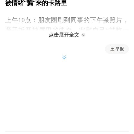
被情绪“骗”来的卡路里
上午10点：朋友圈刷到同事的下午茶照片，
顺手拆开抽屉里的曲奇，安慰自己“就吃一
点击展开全文
块”，结果三分钟后整盒空了。
举报
下午3点：被领导喊去开会，回来路上拐进便
利店，买了超大份冰淇淋，边吃边想“开会辛
苦我得补补糖”。
晚上加班后：走出办公楼，直奔烧烤档，点
个小肉串配上冰啤酒，心里默念“累成这样，
必须犒劳一下自己”。
半夜收到闺蜜的失恋短信：“我现在对着啃了