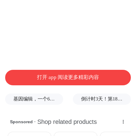
一半的鸡腿哭，眼泪滴在番茄酱里，感觉自
己像个悲情吃播。结果第二天上秤，体重涨
了3斤，悲伤加倍。”
……
注意识别！上述进食行为往往源于情绪。对
号入座，看你属于哪一款。
打开 app 阅读更多精彩内容
嘴巴寂寞型 有事没事就想嚼点啥，否则嘴就
基因编辑，一个6岁女孩之死
倒计时3天！第18届影响世界华人盛典即将启幕
变得“无处安放”，整个人顿感五脊六兽。
压力代偿型 手中的项目临近最后期限前，狂
炫巧克力，觉得每吃一口就能压下焦虑；加