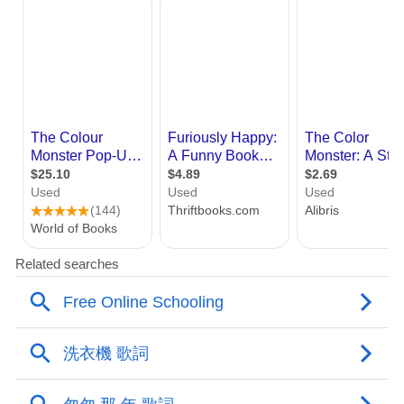
班到凌晨，对着电脑屏幕一袋接一袋地吃薯
片。
无聊放纵型 周末窝在沙发里刷短视频，手指
划一下，往嘴里塞一颗坚果，不知不觉吃掉
半罐。明明肚子不饿，却把茶几上的瓜子、
辣条、饼干扫了个精光，最后看着空袋子震
惊：“这零食都是我吃的？！”
当身体被情绪拿捏
为啥情绪一不对劲，手就往零食柜里伸？既
往研究发现，人在压力大、无聊、丧到崩溃
时，身体会偷偷搞事情。