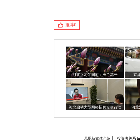
推荐
0
河北正定荣国府：玉兰花开
京
河北启动大型网络招聘专项行动
河北
凤凰新媒体介绍
投资者关系 Inves