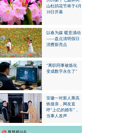
2026第十七届井冈
山杜鹃花节将于4月
18日开幕
以春为媒 暖意涌动
——盘点清明假日
消费新亮点
“离职同事被炼化
变成数字永生了”
安徽一对新人乘高
铁接亲，网友直
呼“上亿的婚车”，
当事人发声