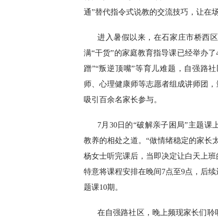
通”替代指令式说教的交流技巧，让在
进入暑假以来，在石家庄市桥西
满“干货”的家庭教育指导课已经举办了
蹭”“叛逆顶嘴”等育儿难题，自强路
师、心理健康师等志愿者组成讲师团，
吸引百余名家长参与。
7月30日的“破解亲子困局”主题
教养的相处之道。“做情绪稳定的家长
杨女士听完课后，当即决定让白天上班
特意将课程安排在晚间7点至9点，后续
题课10期。
在自强路社区，晚上频现家长们聆