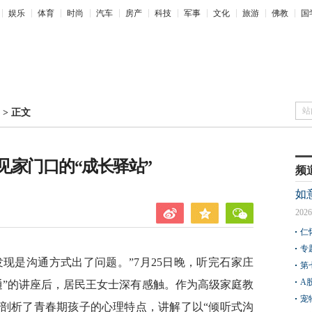
娱乐
体育
时尚
汽车
房产
科技
军事
文化
旅游
佛教
国
站
>
正文
见家门口的“成长驿站”
频
如
2026
仁
专
现是沟通方式出了问题。”7月25日晚，听完石家庄
第
A
通”的讲座后，居民王女士深有感触。作为高级家庭教
宠
剖析了青春期孩子的心理特点，讲解了以“倾听式沟