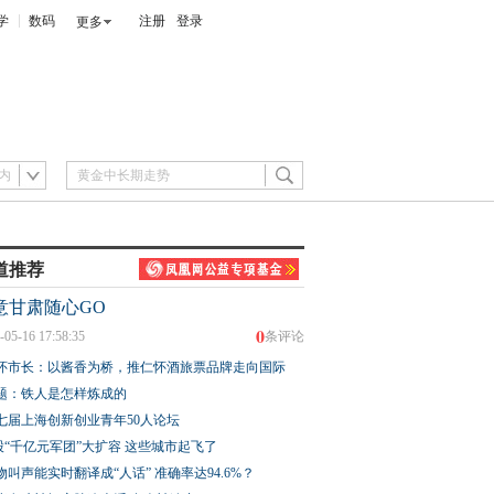
学
数码
注册
登录
更多
内
道推荐
意甘肃随心GO
0
-05-16 17:58:35
条评论
怀市长：以酱香为桥，推仁怀酒旅票品牌走向国际
题：铁人是怎样炼成的
七届上海创新创业青年50人论坛
股“千亿元军团”大扩容 这些城市起飞了
物叫声能实时翻译成“人话” 准确率达94.6%？