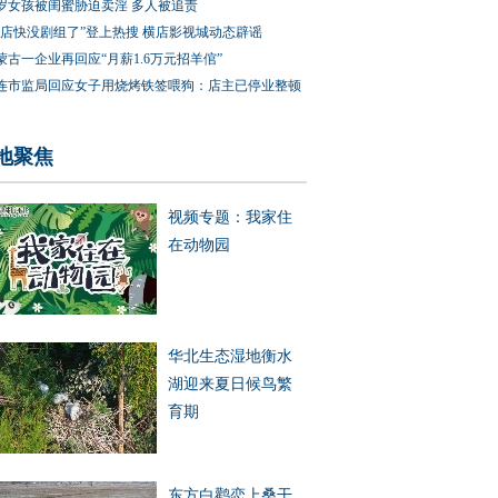
3岁女孩被闺蜜胁迫卖淫 多人被追责
横店快没剧组了”登上热搜 横店影视城动态辟谣
蒙古一企业再回应“月薪1.6万元招羊倌”
连市监局回应女子用烧烤铁签喂狗：店主已停业整顿
地聚焦
视频专题：我家住
在动物园
华北生态湿地衡水
湖迎来夏日候鸟繁
育期
东方白鹳恋上桑干