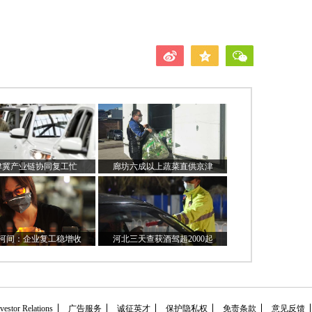
津冀产业链协同复工忙
廊坊六成以上蔬菜直供京津​
河间：企业复工稳增收
河北三天查获酒驾超2000起
tor Relations
广告服务
诚征英才
保护隐私权
免责条款
意见反馈