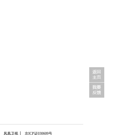
凤凰卫视
京ICP证030609号