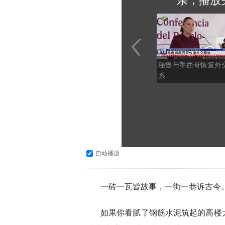
亲，播放
秘鲁与墨西哥恢复外
系
自动播放
一砖一瓦皆故事，一街一巷诉古今
如果你看腻了钢筋水泥筑起的高楼