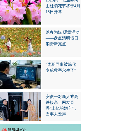
2026第十七届井冈
山杜鹃花节将于4月
18日开幕
以春为媒 暖意涌动
——盘点清明假日
消费新亮点
“离职同事被炼化
变成数字永生了”
安徽一对新人乘高
铁接亲，网友直
呼“上亿的婚车”，
当事人发声