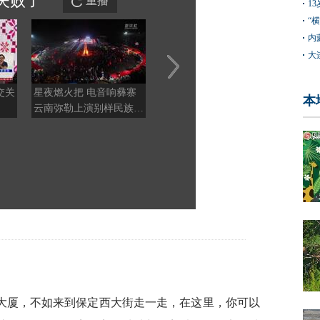
失败
了
重播
1
“
内
大
交关
星夜燃火把 电音响彝寨
在敦煌，我遇见了“时间
如果
本
云南弥勒上演别样民族狂
的手艺人”
佐，
欢
。
大厦，不如来到保定西大街走一走，在这里，你可以