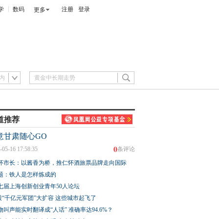
学
数码
注册
登录
更多
内
道推荐
意甘肃随心GO
0
-05-16 17:58:35
条评论
怀市长：以酱香为桥，推仁怀酒旅票品牌走向国际
题：铁人是怎样炼成的
七届上海创新创业青年50人论坛
股“千亿元军团”大扩容 这些城市起飞了
物叫声能实时翻译成“人话” 准确率达94.6%？