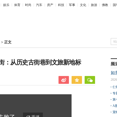
娱乐
体育
时尚
汽车
房产
科技
军事
文化
旅游
佛教
国
站
>
正文
街：从历史古街巷到文旅新地标
频
如
2026
仁
专
第
A
宠