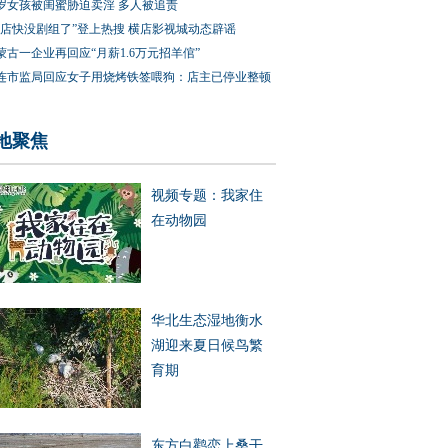
3岁女孩被闺蜜胁迫卖淫 多人被追责
横店快没剧组了”登上热搜 横店影视城动态辟谣
蒙古一企业再回应“月薪1.6万元招羊倌”
连市监局回应女子用烧烤铁签喂狗：店主已停业整顿
文物会说话丨我是南
民乐再添生物多样性“名
【甘快看】甘肃武威
地聚焦
黄土高原的文明灯塔
片” 红外相机成功拍摄
沟河四季美如画
国家一级保护动物雪豹
视频专题：我家住
在动物园
华北生态湿地衡水
湖迎来夏日候鸟繁
育期
东方白鹳恋上桑干