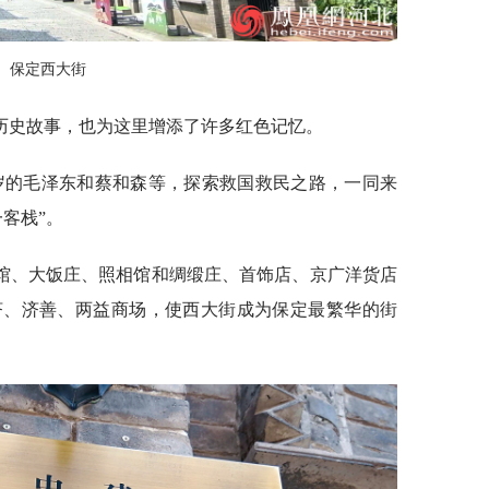
保定西大街
历史故事，也为这里增添了许多红色记忆。
25岁的毛泽东和蔡和森等，探索救国救民之路，一同来
客栈”。
旅馆、大饭庄、照相馆和绸缎庄、首饰店、京广洋货店
济、济善、两益商场，使西大街成为保定最繁华的街