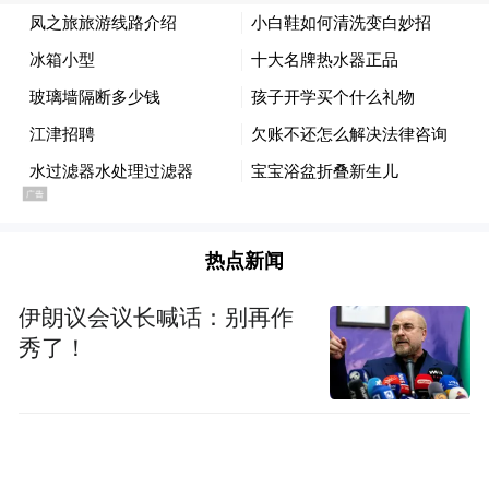
景时能够获得充分的休息和补给，轻松享受
“漫山漫水慢生活”的惬意。
亲子娱乐，夏天“遛娃”的好去处
与漫山花溪谷相距大约20公里的锦绣大明川
是亲子游玩的好去处。这里有树桥、亲子乐
热点新闻
园、无动力游乐设施，还设有萌宠乐园，孩
子们可以近距离接触小鹿、孔雀、羊驼等动
伊朗议会议长喊话：别再作
物，体验喂养乐趣。游玩结束后，乘坐环线
秀了！
小火车，穿丛林、过隧道，开启一场邂逅蓝
精灵、白雪公主的童话之旅。
美食+露营，惬意慢生活