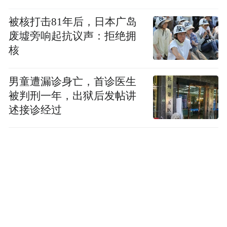
被核打击81年后，日本广岛
废墟旁响起抗议声：拒绝拥
核
男童遭漏诊身亡，首诊医生
被判刑一年，出狱后发帖讲
述接诊经过