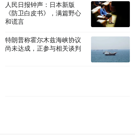
人民日报钟声：日本新版
《防卫白皮书》，满篇野心
和谎言
漫山花溪谷高空玻璃漂流
景区还设有全长1260米的高空玻璃漂流让游
特朗普称霍尔木兹海峡协议
尚未达成，正参与相关谈判
客在清凉溪水中体验急转直下的“速度与激
情”，七彩滑道等游乐项目也为避暑之旅增添
了无限欢乐。
贴心服务，打造暖心度假体验
漫山花溪谷始终坚持平价惠民理念，让游客
享受暖心、人性化的服务体验。便民小吃摊
和餐饮价格与市区基本持平，还设有免费直
饮热水和充足休憩区，让游客在欣赏山水美