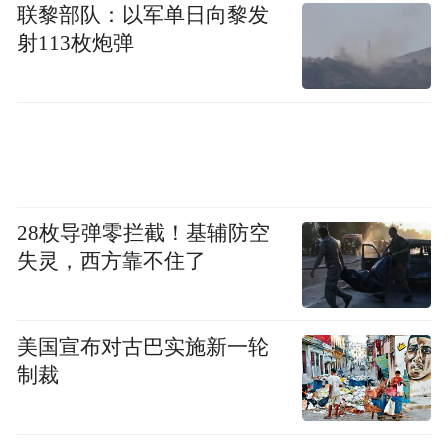
联黎部队：以军单日向黎发
国家级4C房车营地提供树屋、星空帐篷等特
射113枚炮弹
色住宿，3万平米草原可举办篝火晚会、星空
音乐节，让夏夜充满欢乐。在这里，一边享
受烧烤配啤酒的美味，一边感受凉风拂面的
惬意，尽享夏日露营的独特魅力。
无论是漫山花溪谷的花海漂流，还是大明川
28枚导弹零拦截！基辅防空
的露营星空，灵寿这两大景区都以“自然凉”
失灵，西方靠不住了
吸引游客的到来。这个夏天，不妨放慢脚
步，来石家庄灵寿县体验20℃的清凉，感受
美国宣布对古巴实施新一轮
“抬头见青山，低头戏碧水”的慢生活。
制裁
“特别声明：以上作品内容(包括在内的视频、图片或音
频)为凤凰网旗下自媒体平台“大风号”用户上传并发