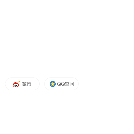
贯穿山谷的清澈溪流和20万平米的山岳花园
著称。漫步其间，既能感受连天飞瀑带来的
清爽凉意，又能欣赏沿途绚烂的花海景观。
一步一景，浪漫醉人。