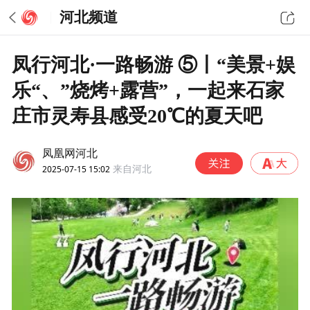
河北频道
凤行河北·一路畅游 ⑤丨“美景+娱
乐“、”烧烤+露营”，一起来石家
庄市灵寿县感受20℃的夏天吧
凤凰网河北
2025-07-15 15:02
来自河北