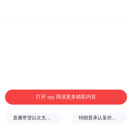
打开 app 阅读更多精彩内容
漫山花溪谷连天飞瀑
直播带货以次充好、拒不发货，算诈骗吗？
特朗普承认某些弹药供应紧张
漫山花溪谷位于西北部太行深山区，以一条