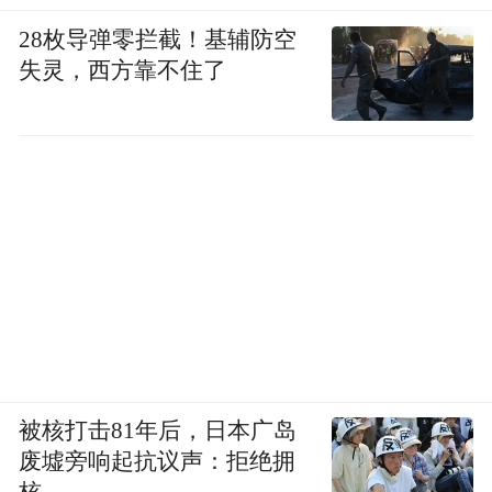
28枚导弹零拦截！基辅防空
失灵，西方靠不住了
被核打击81年后，日本广岛
废墟旁响起抗议声：拒绝拥
核