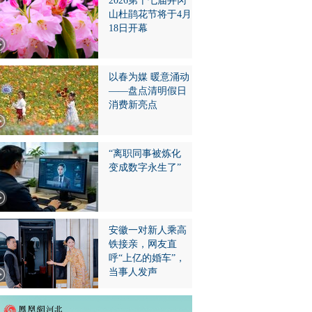
2026第十七届井冈
山杜鹃花节将于4月
18日开幕
以春为媒 暖意涌动
——盘点清明假日
消费新亮点
“离职同事被炼化
变成数字永生了”
安徽一对新人乘高
铁接亲，网友直
呼“上亿的婚车”，
当事人发声