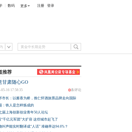
学
数码
注册
登录
更多
内
道推荐
意甘肃随心GO
0
-05-16 17:58:35
条评论
怀市长：以酱香为桥，推仁怀酒旅票品牌走向国际
题：铁人是怎样炼成的
七届上海创新创业青年50人论坛
股“千亿元军团”大扩容 这些城市起飞了
物叫声能实时翻译成“人话” 准确率达94.6%？