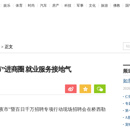
娱乐
体育
时尚
汽车
房产
科技
军事
文化
旅游
佛教
国
站
>
正文
”进商圈 就业服务接地气
频
如
2026
仁
专
人才夜市”暨百日千万招聘专项行动现场招聘会在桥西勒
第
A
宠