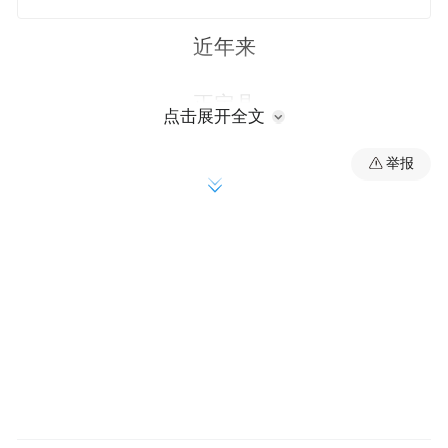
近年来
正定县
点击展开全文
大力发展特色林果经济
举报
助力农民增收和文旅产业发展