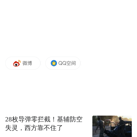
5月13日，在正定县良下村农场，游客正采摘
桑葚。
摄影报道丨王瑞夫
“特别声明：以上作品内容(包括在内的视频、图片或音
频)为凤凰网旗下自媒体平台“大风号”用户上传并发
布，本平台仅提供信息存储空间服务。
Notice: The content above (including the videos,
pictures and audios if any) is uploaded and posted
28枚导弹零拦截！基辅防空
by the user of Dafeng Hao, which is a social media
失灵，西方靠不住了
platform and merely provides information storage