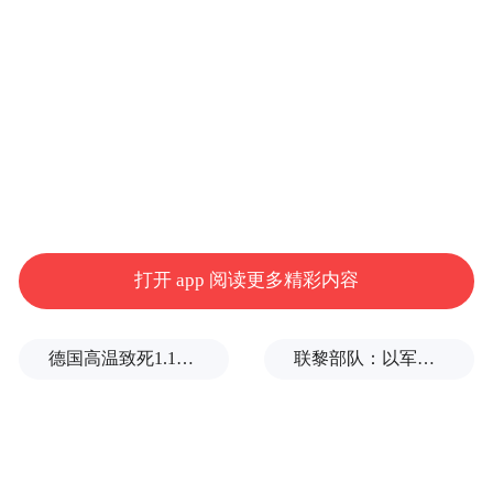
5月13日，在正定县良下村农场，游客正采摘
桑葚。
打开 app 阅读更多精彩内容
德国高温致死1.19万人，为2016年来最高纪录
联黎部队：以军单日向黎发射113枚炮弹