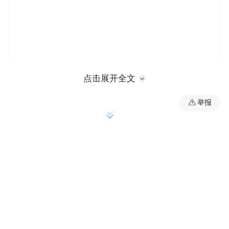
点击展开全文
举报
优化体制机制
提升民营经济服务质效
“系统在白天运作时，光伏绿电优先给充电
桩、业主负荷供电，多余的绿电存储在储能
系统中，当夜晚或阴雨天气时，储能再给负
荷供电，实现零碳绿色交通出行。”谈及公司
打造的“零碳乡村”项目，浙江某知名智慧能
源系统公司工作人员满是自豪。