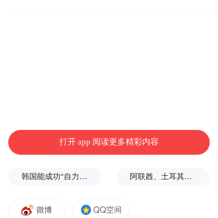
该企业的户用光伏业务目前市占率约30%，
连续多年蝉联全国第一。超2000家的庞大代
理商队伍为县域乡村土地注入“绿电”动能，
同时也为公司的供应链管理带来挑战。
“我们代理商分布散、规模大小不一，兴业银
行提供的绿色票据服务对我们上游代理商的
企业资质进行分层分类管理，解决了代理商
打开 app 阅读更多精彩内容
经常面临的融资难、融资贵问题。”企业相关
负责人介绍道。
韩国能成功“自力更生”吗？
阿联酋、土耳其、沙特等8国外长发表联合声明
据了解，基于“兴享E（票）”特色票据生态
圈，兴业银行为该企业设计了绿色商业承兑