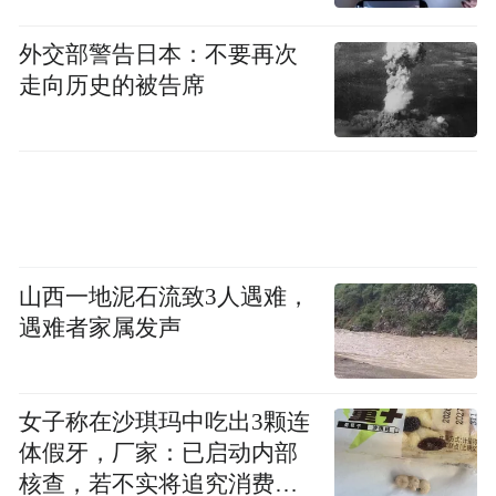
而改善融资环境，助力民营企业加强自主创
新，对实现民营经济健康发展与新质生产力
外交部警告日本：不要再次
走向历史的被告席
培育良性互助则尤为重要。
从“腾飞贷”护航低空经济技术突破，到“科技
企业研发贷”助力ODM（原始设计制造）企
业“智造升级”，在深圳这座“创新之城”，兴
业银行紧跟政策步伐、疏通服务渠道，针对
山西一地泥石流致3人遇难，
科创民营企业轻资产、重研发等特点，积极
遇难者家属发声
推动“知产”向“资产”转化，让企业发展信心
更足、动力更强。
女子称在沙琪玛中吃出3颗连
“在创新产品方面，我行已推出科创快贷、兴
体假牙，厂家：已启动内部
速贷（优质科创企业专属）、研发贷、高科
核查，若不实将追究消费者