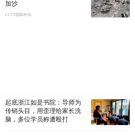
加沙
点，非金融企业债务融资工具承销规模长期
CCTV国际时讯
位居行业前列。2024年，承销民营企业债务
融资工具354亿元，位列全市场第二位，并助
力九州通医药集团、四川科伦药业注册发行
银行间市场首批民企资产担保债券，通过资
产担保结构设计有效提升民营企业信用融资
能力。
兴业银行持续擦亮投资银行名片，通过股票
回购增持贷款、债券融资、并购贷款、民企
起底浙江如是书院：导师为
创新支持工具等投行产品，助力民营企业拓
传销头目，用歪理给家长洗
宽融资渠道。自股票增持回购贷款设立以
脑，多位学员称遭殴打
来，兴业银行已与40家上市公司或主要股东