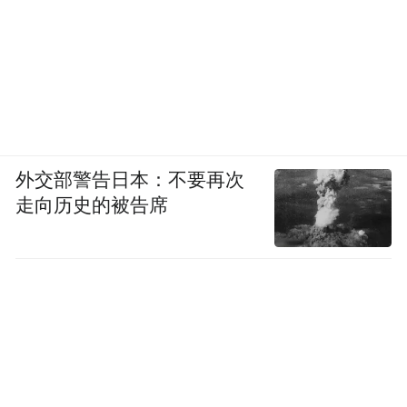
板块优势资源整合与结构优化、巩固行业领
先地位提供有力金融支持。
除政策传导外，兴业银行还积极发挥金融科
技作用，通过建设一系列生态场景应用，服
务中小微民营企业发展。例如，借助生物资
产监管方案对新希望集团上游奶源牧场经营
外交部警告日本：不要再次
走向历史的被告席
情况作实时监测，有效管控信贷风险；在泉
州安溪，依托卫星遥感技术、“种植流”模
型，解决茶农茶企融资缺少传统抵押物难
题；开发“兴业普惠·智慧市场系统”助力传统
农批市场信息化和智能化转型......
畅通多元化融资渠道
精准滴灌民企发展沃土