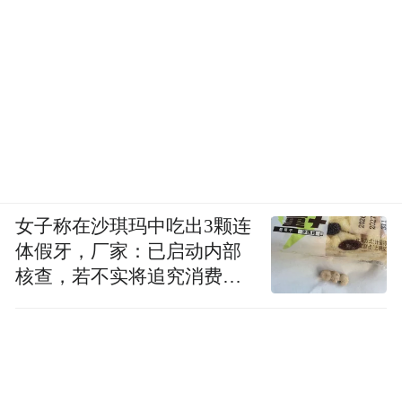
达成股票回购增持贷款合作并完成公告，其
中民营企业数量占比超80%。
为畅通企业融资渠道，促进政府、银行、企
业之间的信息互联互通，兴业银行还积极设
立开展“银政企对接会”“产融对接会”等活
动，并在小微企业融资协调专班基础上增设
民营企业工作小组，专门加强对民营小微企
女子称在沙琪玛中吃出3颗连
业融资支持力度。
体假牙，厂家：已启动内部
核查，若不实将追究消费者
值得一提的是，兴业银行还积极弘扬民营经
诬陷责任
济作为福建经济的特色、优势和活力所在，
推进全国各地分支机构与福建省内各级工商
联及所属商会、省外闽籍商会建立常态化工