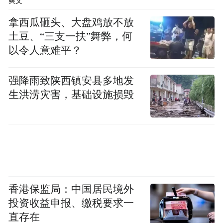
爽文
装备与智能化无人机库研发的高新技术企业
提供300万元专项融资支持，助推公司核心技
拿西瓜砸头、大盘鸡放不放
土豆、“三支一扶”舞弊，何
术从实验室走向生产线，成为现实生产力。
以令人意难平？
“我行依托企业研发投入、专利质量等创新指
强降雨致陕西镇安县多地发
标评估，为实验室孵化企业提供纯信用融资
生洪涝灾害，基础设施损毁
支持。”兴业银行福州分行相关负责人介绍
道。闽都创新实验室是福建省首批四家创新
实验室之一。自去年9月签署战略合作协议以
来，兴业银行针对实验室孵化企业打造专属
服务体系，有效满足科创企业技术研发、设
备购置等需求。
香港保监局：中国居民境外
投资收益申报、缴税要求一
科技创新与企业创新是“相辅相成”的关系。
直存在