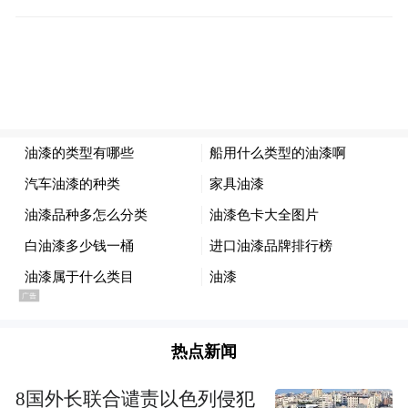
近年来，兴业银行持续优化体制机制，通过
成立民营经济工作领导小组、设置民营经济
信贷考核指标、完善授信及尽职免责制度、
加强“技术流”评价体系应用等举措，切实提
升民营经济服务质效。截至2024年末，兴业
银行民营经济贷款余额超1.7万亿元，民营经
济贷款户数近47万户。
近期，兴业银行推出《兴业银行关于大力推
进金融服务民营经济业务持续健康发展的意
见》，进一步要求全行紧扣民营经济特点及
热点新闻
融资需求，着力区域、客群、领域和产品等
四个重点策略，实现数字、风险、银政合作
8国外长联合谴责以色列侵犯