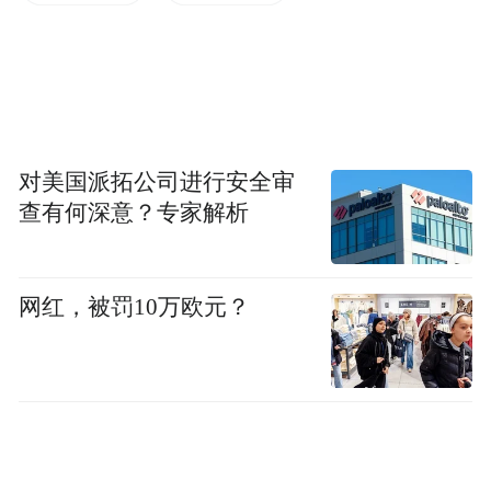
汇票支付和融资综合解决方案，通过链主企
业买方付息和信用传导的模式，为代理商设
备安装费用提供资金周转支持。截至目前，
已为250多户上游代理商提供绿色商票融资授
信超100亿元。
对美国派拓公司进行安全审
查有何深意？专家解析
创新产业链融资模式，与民营企业共同谱写
绿色新图景，得益于兴业银行久久为功提升
网红，被罚10万欧元？
战略执行能力。“支持民营经济发展是我行重
要战略之一。2024年3月，我行在同业中率先
挂牌设立民营经济部，进一步强化全行服务
民营经济统筹管理。”兴业银行民营经济部总
经理李献表示。