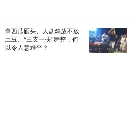
今年3月，随着庆祝的钟声响起，某电子价签
龙头企业成功在深交所创业板上市。企业发
展壮大的背后是金融机构的长期陪伴式服
拿西瓜砸头、大盘鸡放不放
土豆、“三支一扶”舞弊，何
务。自2020年以来，兴业银行嘉兴分行与集
以令人意难平？
团成员共同服务企业，除在传统授信上不断
加大支持力度，集团投资机构兴业国信还连
续两轮对企业股权投资，为企业上市及长远
发展注入动能。
从2024年底的中央经济工作会议，到2025年
政府工作报告，“壮大耐心资本”频频出现，
成为支持科技创新的“热词”。作为综合金融
服务集团，兴业银行积极发挥牌照优势，增