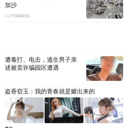
等领域赋能，真抓实干、攻坚克难，不断加
加沙
强对民营企业客户支撑力量。
CCTV国际时讯
创新融资工具
服务民企发展新质生产力
科技创新和产业创新，是发展新质生产力的
基本路径。促进科技成果转化应用则是科技
遭毒打、电击，逃生男子亲
创新和产业创新深度融合的重要途径。兴业
述被卖诈骗园区遭遇
银行持续深化与大院大所大平台合作，将金
融服务前置到“科研阶段”，促进民营企业科
盗香窃玉：我的青春就是赌出来的
技创新和企业孵化。
在福州，兴业银行成功落地“科技成果转化
贷”融资产品，为一家专注于芯片光学量检测