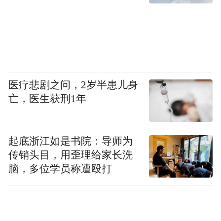
诬陷责任
技企业人才贷、投贷联动贷款、腾飞贷六大
特色产品体系，可满足科技型企业知识产权
研发及购买、中试、投产、设备引进、技术
改造等各类资金需求。”兴业银行深圳分行相
关负责人介绍。
医疗悲剧之问，2岁半患儿身
亡，医生获刑1年
“在跟随政策指引的基础上，我行持续深
化‘商行+投行’战略，努力与政策形成合力。”
兴业银行民营经济部相关负责人表示。日
起底浙江如是书院：导师为
传销头目，用歪理给家长洗
前，国家金融监督管理总局组织开展适度放
脑，多位学员称遭殴打
宽科技企业并购贷款政策试点工作。兴业银
行第一时间为成都某民营上市科技企业发放
期限长达10年的并购贷款，为企业实现业务