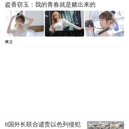
盗香窃玉：我的青春就是赌出来的
强信用和中长期资金供给，为民营企业提供
多元化接力式服务，支持企业科技创新。
2019年，兴业银行对韦尔股份收购豪威科技
提供并购融资，助力企业填补半导体CMOS
爽文
图像传感设计上的空白领域。5年来，兴业银
行在股票质押融资、员工持股计划、产业股
权投资、并购贷款等方面，为企业提供一揽
子融资服务，助力企业在丰富产品线、增强
盈利能力方面不断跑出“加速度”，目前已成
长为市值近2000亿的行业龙头。
在债券市场这个民营企业直接融资的重要场
8国外长联合谴责以色列侵犯
所，兴业银行同样将民营企业作为服务重