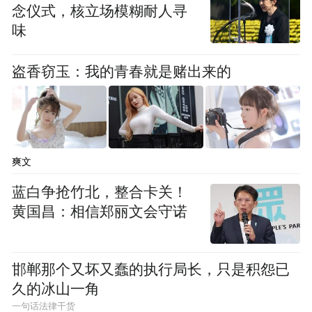
念仪式，核立场模糊耐人寻
味
盗香窃玉：我的青春就是赌出来的
爽文
蓝白争抢竹北，整合卡关！
黄国昌：相信郑丽文会守诺
邯郸那个又坏又蠢的执行局长，只是积怨已
久的冰山一角
一句话法律干货