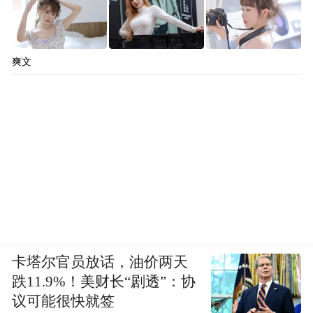
爽文
卡塔尔官员放话，油价两天
跌11.9%！美财长“剧透”：协
议可能很快就签