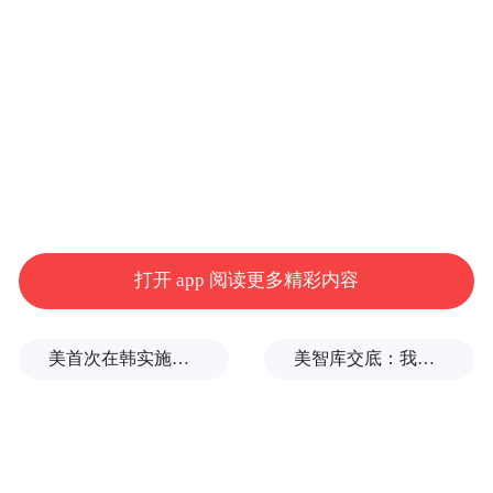
4月1日，广平县鹅城牡丹园荷包牡丹次第开
放。
打开 app 阅读更多精彩内容
美首次在韩实施自杀式FPV无人机演习
美智库交底：我们调研了全球4.2万人的中美偏好，民心已有惊人巨变