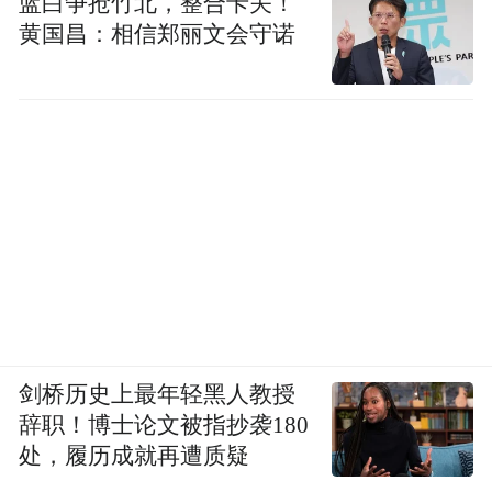
蓝白争抢竹北，整合卡关！
黄国昌：相信郑丽文会守诺
剑桥历史上最年轻黑人教授
辞职！博士论文被指抄袭180
处，履历成就再遭质疑