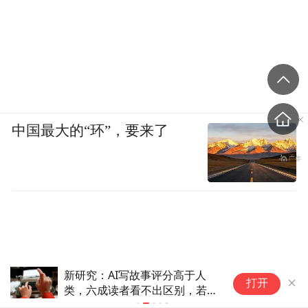
中国最大的“环”，要来了
国家科技伦理委员会委员翟晓
乌
打开
梅：女童基因编辑悲剧背后，伦
物
理为何失守？
搞