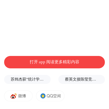
于受教育程度低的个体此外，吸烟和饮酒也
会增加未婚人士有抑郁症状的风险。
发表在《自然人类行为》上的这项研究成果
认为，已婚人士存在抑郁症状风险较低的原
因是夫妻之间的交流能起到心理支持的作
用，他们也更容易获得经济资源，这就对增
强彼此之间的幸福感起到了积极的促进作
打开 app 阅读更多精彩内容
用。然而，该研究的缺陷在于，数据是通过
自我报告的调查问卷收集的，而不是来自临
苏炜杰获“统计学界的诺贝尔奖”，又是北大数院07级
蔡英文接陈莹竞选总部主委？郭正亮爆玄机：她的谋划是陈其迈
床诊断。
“特别声明：以上作品内容(包括在内的视频、图片或音
频)为凤凰网旗下自媒体平台“大风号”用户上传并发