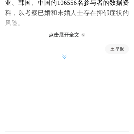
亚、韩国、中国的106556名参与者的数据资
料，以考察已婚和未婚人士存在抑郁症状的
风险。
点击展开全文
在4至18年的随访期间，有20865人完成了后
举报
续调查。分析结果显示，与已婚人士相比，
未婚人士有抑郁症状的风险高出了约80%。
离婚或分居的人有抑郁症状的风险高出了
99%，丧偶者比已婚人士有抑郁症状的风险
高出了64%。西方国家（包括美国、英国和
爱尔兰）的未婚受试者比东方国家（韩国、
中国和印度尼西亚）的未婚受试者有抑郁症
状的风险更高。对于该风险，未婚男性个体
高于未婚女性个体，受教育程度高的个体高