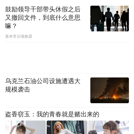
鼓励领导干部带头休假之后
“特别声明：以上作品内容(包括在内的视频、图片或音
又撤回文件，到底什么意思
频)为凤凰网旗下自媒体平台“大风号”用户上传并发
嘛？
布，本平台仅提供信息存储空间服务。
Notice: The content above (including the videos,
基本常识项栋梁
pictures and audios if any) is uploaded and posted
by the user of Dafeng Hao, which is a social media
platform and merely provides information storage
space services.”
乌克兰石油公司设施遭遇大
规模袭击
盗香窃玉：我的青春就是赌出来的