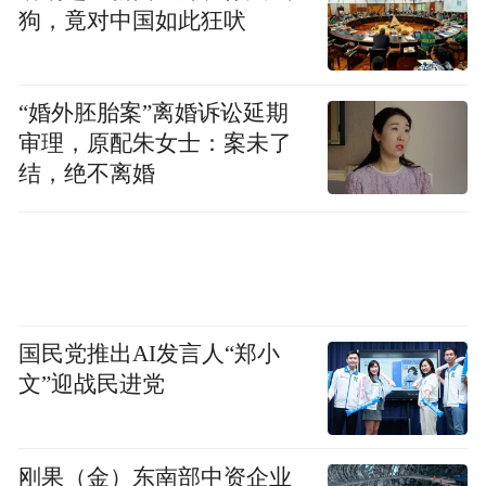
狗，竟对中国如此狂吠
“婚外胚胎案”离婚诉讼延期
审理，原配朱女士：案未了
结，绝不离婚
国民党推出AI发言人“郑小
文”迎战民进党
刚果（金）东南部中资企业