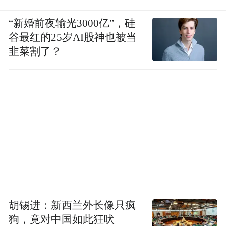
“新婚前夜输光3000亿”，硅
谷最红的25岁AI股神也被当
韭菜割了？
胡锡进：新西兰外长像只疯
狗，竟对中国如此狂吠