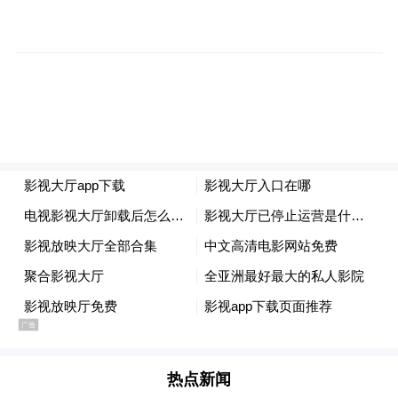
智能坐席助手、智能客服等在热线中应用的
可行性，积极和客户沟通，反复优化系统升
级方案，最终确定12345政务服务便民热线标
准化体系数智应用建设架构。
承接12345热线标准化试点项目建设以来，热
线的接通率逐步提升，真正推进群众的诉求
能够“打得进来”，不断提高人民群众生活满
意度。 “热线运营和标准化试点建设不仅仅是
张家口电信承建的一个项目，更是服务张家
口市民、推动基层治理的重要窗口和桥梁！”
郝芳芳说，“带着这份自豪感，未来，我将继
续探索以数字化手段赋能社会治理，为城市
热点新闻
发展贡献一份自己的力量。”