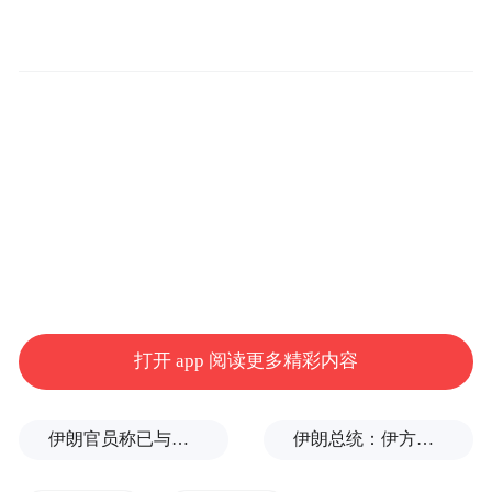
中国电信张家口分公司积极参与12345政务服
务便民热线标准化试点项目建设，利用大数
据分析、人工智能、大模型等新兴技术赋能
打开 app 阅读更多精彩内容
热线运营，助力市域基层治理提质增效。行
业总监郝芳芳介绍，“12345政务服务便民热
伊朗官员称已与阿曼就霍尔木兹海峡通行问题明确总体框架
伊朗总统：伊方未在涉谅解备忘录的谈判中作任何让步
线标准化试点项目涵盖系统升级建设、大厅
改造、人员运营等内容，在整个项目建设