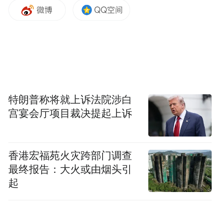
中，我们希望能够通过数字化技术让政务服
务变得更智能、更便捷。”
特朗普称将就上诉法院涉白
宫宴会厅项目裁决提起上诉
香港宏福苑火灾跨部门调查
最终报告：大火或由烟头引
项目前期，郝芳芳协同解决方案经理充分调
起
研热线运营现状，围绕“接、派、访、报”等
热线核心业务流程，共同研究探讨数字人、