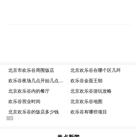
媒体代表在三河采访
除了西出口通车，此次参加媒体行的记者还
见证了北京潞河中学三河校区和北京实验学
校三河校区揭牌仪式。作为北京市的知名中
学，潞河中学第一次外阜办学，选择了三
河。“我们从师资的角度来说，有能力和三河
市共同办一所学校，从协同发展的角度来
说，促进通州区和三河市教育的高质量发
展。” 北京潞河中学三河校区校长孟洪峰说
道。
三河初印象：一体化发展标杆