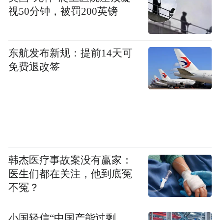
视50分钟，被罚200英镑
河北省三河市与北京市通州区仅隔一条潮白
河，但在多个层面都存在发展梯度差。京津
冀协同发展上升为国家战略以来，三河市紧
东航发布新规：提前14天可
抓机遇、积极融入，努力打造一体化发展标
免费退改签
杆。与此同时，协同发展不是单方面地受
益，在一体化过程中，北京同样有诸多收
获。
“比如这次去的莱尼线束。三河的优势在于用
人用地成本、运营成本都比较低，但与北京
韩杰医疗事故案没有赢家：
医生们都在关注，他到底冤
这么近的距离，运输成本也没有增加很多。
不冤？
综合考量下来，对于北京企业来说，也是很
好的一种发展模式。”常鸣说。
小国轻信“中国产能过剩