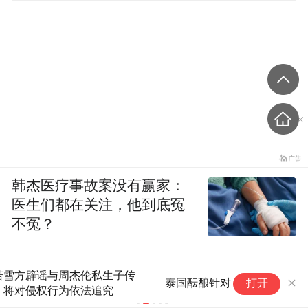
韩杰医疗事故案没有赢家：
医生们都在关注，他到底冤
不冤？
希
泰国酝酿针对新建汽车工厂推出税收减免
打开
机