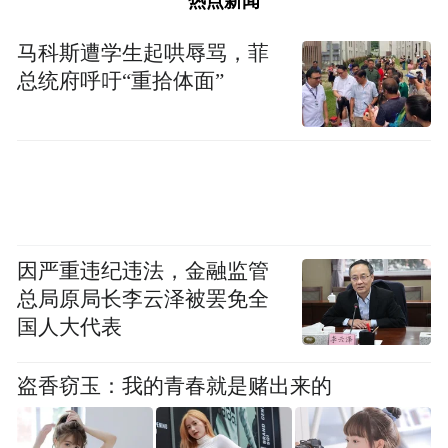
观摩北京潞河中学三河校区、北京实验学校
热点新闻
三河校区、燕郊西出口通车仪式之后，媒体
马科斯遭学生起哄辱骂，菲
代表还走访了京唐城际铁路三河段施工现
总统府呼吁“重拾体面”
场、燕达医院、燕达金色年华养护中心、三
河市行政服务大厅等多个有代表性的观摩
点，充分感知三河市与通州区一体化高质量
发展成果。
行程紧密，各有特色。这次采访行活动让媒
因严重违纪违法，金融监管
体记者和编辑感到收获颇丰。“我是第一次到
总局原局长李云泽被罢免全
国人大代表
三河。我觉得医疗教育等方面布局好的话，
确实是让老百姓受益很多。比如说，看病不
盗香窃玉：我的青春就是赌出来的
用跑那么远了，孩子上学也跟北京城市副中
心是一样的资源。”《北京城市副中心报》摄