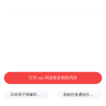
通、教育一体化高质量发展进入新的阶段。
燕郊西出口位于三河市西部102国道与通燕高
速相接处。该项目汇聚了102国道、通燕高
速、京榆旧路、思菩兰西路、燕顺路，形成
了“五路汇聚”特殊交通状况。燕郊西出口互
通式立交通车，可大大缓解群众出行压力，
提高交通效率。同时，燕郊西出口的改建也
是加快燕郊高新区与北京城市副中心对接、
利于燕郊甚至三河完全融入京津冀协同发展
打开 app 阅读更多精彩内容
的需要。
“燕郊西出口的改建工程，很多听众都非常关
日本原子弹爆炸亲历者反对高市修改无核三原则，“她应该下台”
高校任免通知引关注：科长、主任自愿辞职，转任思政辅导员
注。”河北广播电视台记者曹力说，“我们在