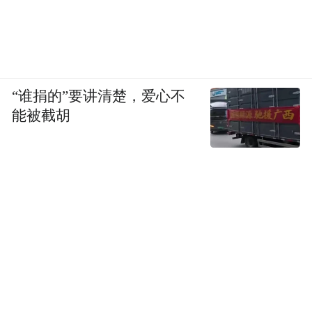
同时，三河市多管齐下，营造发展环境新高
地——大气污染防治卓有成效、水污染治理
持续向好、垃圾处置全面推进、矿山治理和
生态修复效果显著、营商环境不断优化、城
“谁捐的”要讲清楚，爱心不
乡环境持续推进。
能被截胡
“未来我们还会继续组织举办媒体行、采访行
活动，让更多的人通过媒体的视角了解三
河。”三河市相关负责人说，“也希望在不断
加深的认知中，有更多的人可以在三河找到
合作机会，共同创造一体化发展的新局面。”
“特别声明：以上作品内容(包括在内的视频、图片或音
频)为凤凰网旗下自媒体平台“大风号”用户上传并发