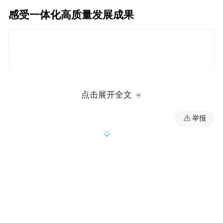
感受一体化高质量发展成果
点击展开全文
举报
此次媒体行活动中，燕郊西出口通车、北京
潞河中学三河校区和北京实验学校三河校区
揭牌等环节最受关注，在交通与教育等方面
的深入协同合作，标志着三河市与通州区交