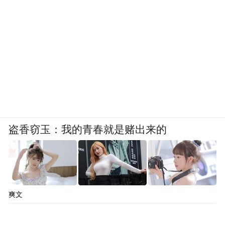
突破，全力支持服务北京城市副中心建设，
争当京津冀协同发展排头兵，打造京津冀协
同发展典范。
千方百计，打造“轨道上的三河”。未来，轻
轨、城际铁路、密涿高速将使三河与北京的
距离更近。协同一体，集聚产业发展新动
能。三河市以科创园集群建设为抓手，全力
盗香窃玉：我的青春就是赌出来的
承接非首都功能疏解，形成与副中心产业错
位发展的良好局面。同标共享，缩小公共服
务梯度差。
爽文
三河市着力打造教育强市，快速推进“健康三
河”，让“京标服务进三河”成为现实，提高了