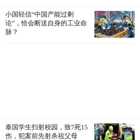
布，本平台仅提供信息存储空间服务。
Notice: The content above (including the videos,
小国轻信“中国产能过剩
pictures and audios if any) is uploaded and posted
论”，恰会断送自身的工业命
by the user of Dafeng Hao, which is a social media
platform and merely provides information storage
脉？
space services.”
泰国学生扫射校园，致7死15
伤，犯案前先射杀祖父母