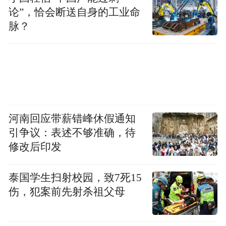
论”，恰会断送自身的工业命
很多来自北京的媒体代表表示，京企在外地
脉？
投资的首选就是三河。此次采访行活动，给
大家留下了深刻印象，也切实了解了三河的
优势与一体化发展的合作空间。
一体化高质量发展先行示范区
河南回应带薪错峰休假通知
近年来，三河市将服从服务、主动融入北京
引争议：表述不够准确，待
城市副中心建设作为重大政治任务，牢牢抓
修改后印发
住北京非首都功能疏解这个“牛鼻子”，落实
泰国学生扫射校园，致7死15
“四统一”要求，科学定位、协同联动、主动
伤，犯案前先射杀祖父母
作为、勇于担当，加快推进交通、产业、生
态、公共服务等重点领域等重点领域取得新