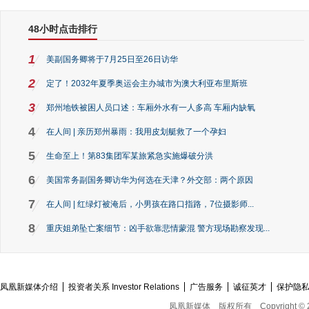
48小时点击排行
1
美副国务卿将于7月25日至26日访华
2
定了！2032年夏季奥运会主办城市为澳大利亚布里斯班
3
郑州地铁被困人员口述：车厢外水有一人多高 车厢内缺氧
4
在人间 | 亲历郑州暴雨：我用皮划艇救了一个孕妇
5
生命至上！第83集团军某旅紧急实施爆破分洪
6
美国常务副国务卿访华为何选在天津？外交部：两个原因
7
在人间 | 红绿灯被淹后，小男孩在路口指路，7位摄影师...
8
重庆姐弟坠亡案细节：凶手欲靠悲情蒙混 警方现场勘察发现...
凤凰新媒体介绍
投资者关系 Investor Relations
广告服务
诚征英才
保护隐
凤凰新媒体
版权所有
Copyright © 